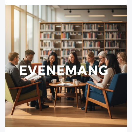
Rômmelbôsa och riksspelman Eiwor Kjellberg samt
buskspel efteråt.