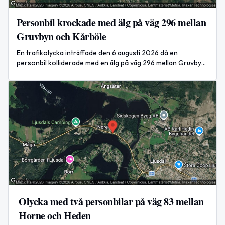
Personbil krockade med älg på väg 296 mellan
Gruvbyn och Kårböle
En trafikolycka inträffade den 6 augusti 2026 då en
personbil kolliderade med en älg på väg 296 mellan Gruvbyn
och Kårböle. Olyckan orsakade stor påverkan på trafiken i
båda riktningarna.
Olycka med två personbilar på väg 83 mellan
Horne och Heden