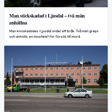
Man stickskadad i Ljusdal – två män
anhållna
Man knivskadades i Ljusdal under ett bråk. Två män greps
och anhölls, en misstänkt för försök till mord.