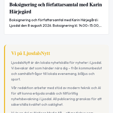
Boksignering och författarsamtal med Karin
Härjegård
Boksignering och författarsamtal med Karin Härjegård i
Ljusdal den 8 augusti 2026. Boksignering kl. 14.00–15.00,
därefter författarsamtal med eftermiddagskaffe kl. 15.00–
16.00.
Vi på LjusdalsNytt
LjusdalsNytt är din lokala nyhetskälla för nyheter i Ljusdal.
Vi bevakar det som händer nära dig – från kommunbeslut
och samhällsfrågor till lokala evenemang, blåljus och
sport.
Vår redaktion arbetar med stöd av modern teknik och AI
för att kunna erbjuda snabb och tillförlitlig
nyhetsbevakning i Ljusdal. All publicering granskas för att
säkerställa kvalitet och saklighet.
Vi är en del av Notisen Media AB – ett mediehus som