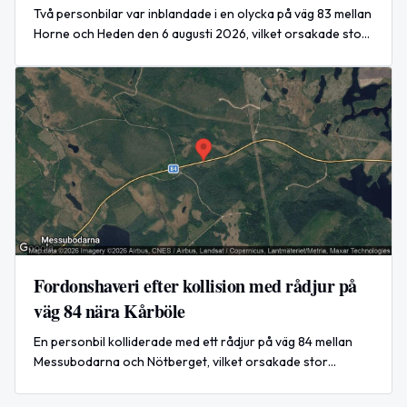
Två personbilar var inblandade i en olycka på väg 83 mellan
Horne och Heden den 6 augusti 2026, vilket orsakade stor
påverkan på trafiken under räddningsarbetet.
Fordonshaveri efter kollision med rådjur på
väg 84 nära Kårböle
En personbil kolliderade med ett rådjur på väg 84 mellan
Messubodarna och Nötberget, vilket orsakade stor
påverkan i båda riktningarna. Händelsen är nu avslutad.