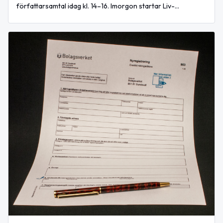
författarsamtal idag kl. 14–16. Imorgon startar Liv-
Antesträffen i Boda med spelmansstämma.