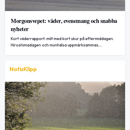
Morgonsvepet: väder, evenemang och snabba
nyheter
Kort väderrapport: milt med kort skur på eftermiddagen.
Hiroshimadagen och munhälsa uppmärksammas.
Boksignering med Inger Swing i morgon 10–12 på Norra
Järnvägsgatan.
NotisKlipp