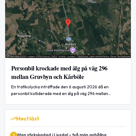
Personbil krockade med älg på väg 296
mellan Gruvbyn och Kårböle
En trafikolycka inträffade den 6 augusti 2026 då en
personbil kolliderade med en älg på väg 296 mellan
Gruvbyn och Kårböle. Olyckan orsakade stor påverkan på
trafiken i båda riktningarna.
Mest läst
Man stickskadad i Ljusdal – två män anhållna
1