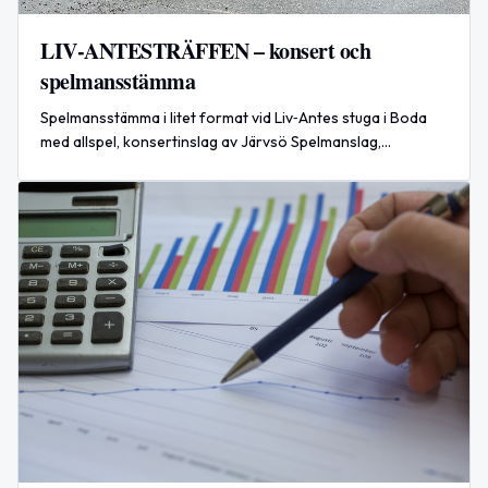
LIV‑ANTESTRÄFFEN – konsert och
spelmansstämma
Spelmansstämma i litet format vid Liv‑Antes stuga i Boda
med allspel, konsertinslag av Järvsö Spelmanslag,
Rômmelbôsa och riksspelman Eiwor Kjellberg samt
buskspel efteråt.