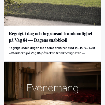
Regnigt i dag och begränsad framkomlighet
på Väg 84 — Dagens snabbkoll
Regnigt under dagen med temperaturer runt 14–15 °C. Akut
vattenläcka på Väg 84 påverkar framkomligheten —
åtgärdas, beräknat klart kl.16:00. Globalt: rekordvärme
varnar forskare.