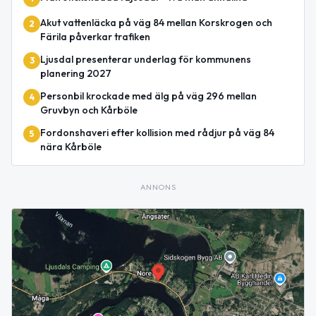
Akut vattenläcka på väg 84 mellan Korskrogen och
2
Färila påverkar trafiken
Ljusdal presenterar underlag för kommunens
3
planering 2027
Personbil krockade med älg på väg 296 mellan
4
Gruvbyn och Kårböle
Fordonshaveri efter kollision med rådjur på väg 84
5
nära Kårböle
ANNONS