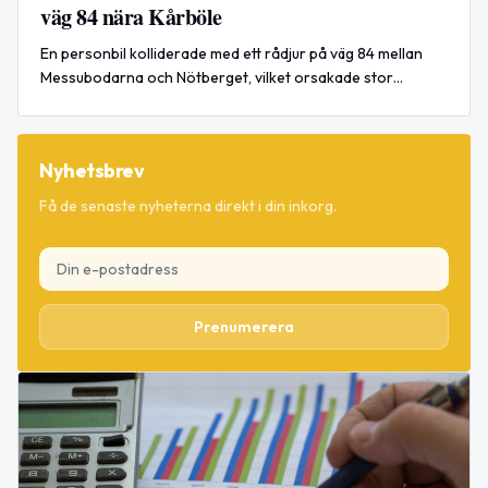
väg 84 nära Kårböle
En personbil kolliderade med ett rådjur på väg 84 mellan
Messubodarna och Nötberget, vilket orsakade stor
påverkan i båda riktningarna. Händelsen är nu avslutad.
Nyhetsbrev
Få de senaste nyheterna direkt i din inkorg.
Prenumerera