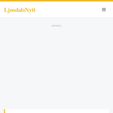
LjusdalsNytt
ANNONS