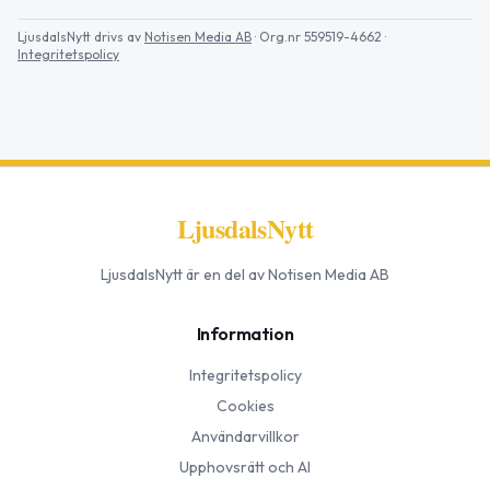
LjusdalsNytt
drivs av
Notisen Media AB
· Org.nr 559519-4662
·
Integritetspolicy
LjusdalsNytt
LjusdalsNytt
är en del av Notisen Media AB
Information
Integritetspolicy
Cookies
Användarvillkor
Upphovsrätt och AI