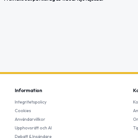
Information
K
Integritetspolicy
Ko
Cookies
An
Användarvillkor
Om
Upphovsrätt och AI
Ti
Debatt & Insändare