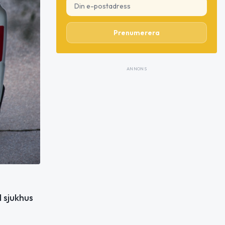
Prenumerera
ANNONS
l sjukhus