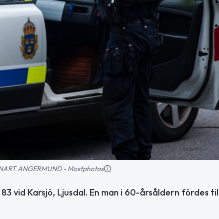
 LENNART ANGERMUND - Mostphotos
3 vid Karsjö, Ljusdal. En man i 60-årsåldern fördes til