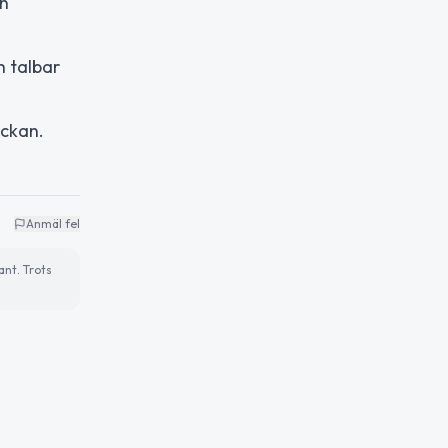
en
 talbar
yckan.
Anmäl fel
ant. Trots