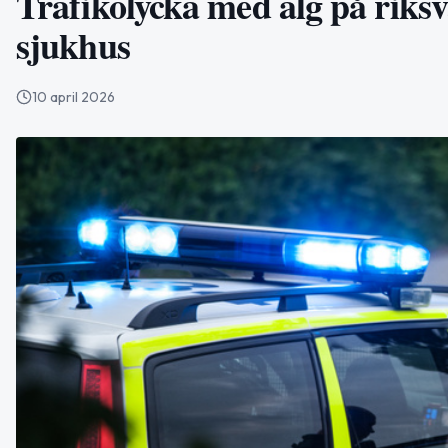
Trafikolycka med älg på riksvä
sjukhus
10 april 2026