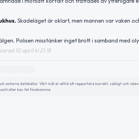
hamnade i motsatt körfält och träffades av ytterligare 
ukhus.
Skadeläget är oklart, men mannen var vaken och
a älgen. Polisen misstänker inget brott i samband med ol
erad 10 april kl 21.18
externa datakällor. Vårt mål är alltid att rapportera korrekt, sakligt och relev
ontroller kan fel förekomma.