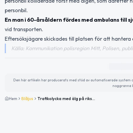
personbil kolliderade först med älgen, som därefter 
personbil.
En man i 60-årsåldern fördes med ambulans till sj
vid transporten.
Eftersöksjägare skickades till platsen för att hanter
Källa: Kommunikation polisregion Mitt, Polisen, public
Den här artikeln har producerats med stöd av automatiserade system och 
noggranna k
Hem
Blåljus
Trafikolycka med älg på riksväg 83 i Ljusdal – man förd till sjukhus