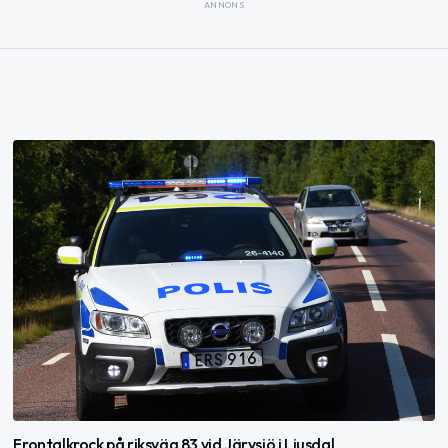
ANNONS
Frontalkrock på riksväg 83 vid Järvsjö i Ljusdal