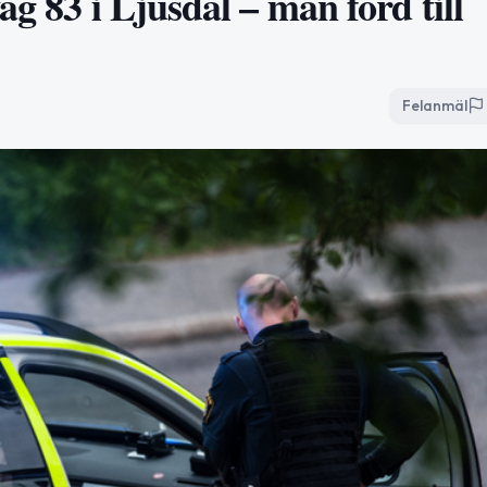
g 83 i Ljusdal – man förd till
Felanmäl