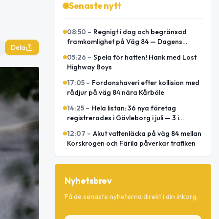
Senaste nytt
08:50
–
Regnigt i dag och begränsad
framkomlighet på Väg 84 — Dagens
Dela
snabbkoll
05:26
–
Spela för hatten! Hank med Lost
Highway Boys
17:05
–
Fordonshaveri efter kollision med
rådjur på väg 84 nära Kårböle
14:25
–
Hela listan: 36 nya företag
registrerades i Gävleborg i juli — 3 i
Ljusdal
12:07
–
Akut vattenläcka på väg 84 mellan
Korskrogen och Färila påverkar trafiken
Nyhetsbrev
Få de senaste nyheterna direkt i din inkorg.