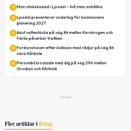
Man stickskadad i Ljusdal – två män anhållna
1
Ljusdal presenterar underlag för kommunens
2
planering 2027
Akut vattenläcka på väg 84 mellan Korskrogen och
3
Färila påverkar trafiken
Fordonshaveri efter kollision med rådjur på väg 84
4
nära Kårböle
Personbil krockade med älg på väg 296 mellan
5
Gruvbyn och Kårböle
ANNONS
Fler artiklar i
Bolag