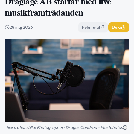
Dragläge AB startar med live
musikframträdanden
28 maj 2026
Felanmäl
Dela
Illustrationsbild: Photographer: Dragos Condrea - Mostphotos