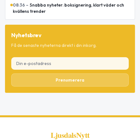
08:36
–
Snabba nyheter: boksignering, klart väder och
kvällens trender
Nyhetsbrev
Få de senaste nyheterna direkt i din inkorg.
Prenumerera
LjusdalsNytt