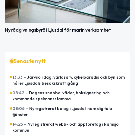
Ny rådgivningsbyrå i Ljusdal för marin verksamhet
Senaste nytt
13:33
–
Järvsö i dag: världsarv, cykelparadis och byn som
håller Ljusdals besökskraft igång
08:42
–
Dagens snabba: väder, boksignering och
kommande spelmansstämma
08:06
–
Nyregistrerat bolag i Ljusdal inom digitala
tjänster
14:25
–
Nyregistrerat webb- och appföretag i Ramsjö
kommun