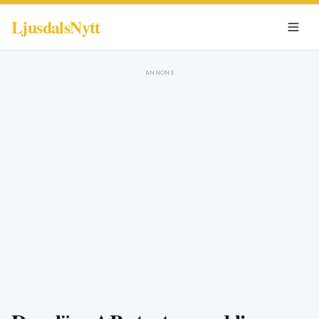
LjusdalsNytt
ANNONS