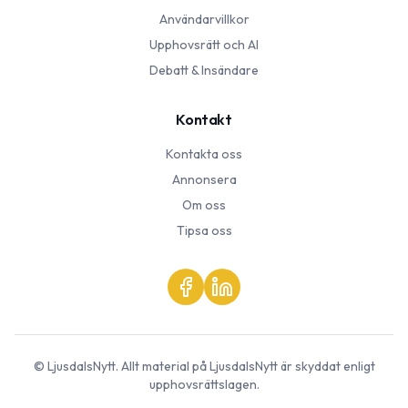
Användarvillkor
Upphovsrätt och AI
Debatt & Insändare
Kontakt
Kontakta oss
Annonsera
Om oss
Tipsa oss
©
LjusdalsNytt
. Allt material på
LjusdalsNytt
är skyddat enligt
upphovsrättslagen.