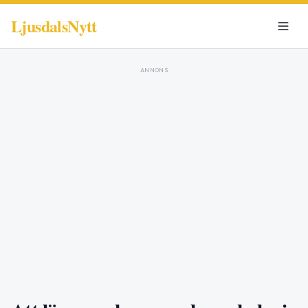
LjusdalsNytt
ANNONS