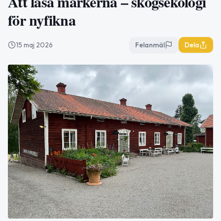
Att läsa markerna – skogsekologi
för nyfikna
15 maj 2026
Felanmäl
Dela