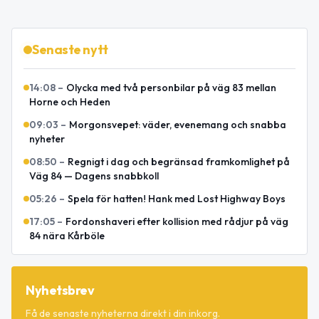
Senaste nytt
14:08
–
Olycka med två personbilar på väg 83 mellan
Horne och Heden
09:03
–
Morgonsvepet: väder, evenemang och snabba
nyheter
08:50
–
Regnigt i dag och begränsad framkomlighet på
Väg 84 — Dagens snabbkoll
05:26
–
Spela för hatten! Hank med Lost Highway Boys
17:05
–
Fordonshaveri efter kollision med rådjur på väg
84 nära Kårböle
Nyhetsbrev
Få de senaste nyheterna direkt i din inkorg.