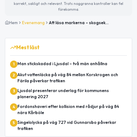
korrekt, sakligt och relevant. Trots noggranna kontroller kan fel
förekomma.
Hem
Evenemang
Att läsa markerna – skogsekologi för nyfikna
Mest läst
Man stickskadad i Ljusdal – två män anhållna
1
Akut vattenläcka på väg 84 mellan Korskrogen och
2
Färila påverkar trafiken
Ljusdal presenterar underlag för kommunens
3
planering 2027
Fordonshaveri efter kollision med rådjur på väg 84
4
nära Kårböle
Singelolycka på väg 727 vid Gunnarsbo påverkar
5
trafiken