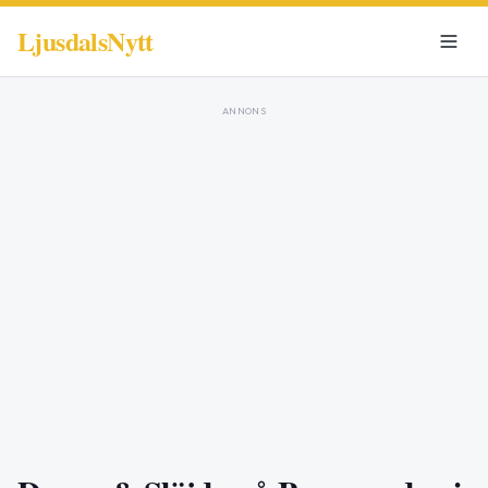
LjusdalsNytt
ANNONS