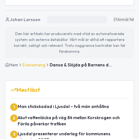
Johan Larsson
Anmäl fel
Den här artikeln har producerats med stöd av automatiserade
system och externa datakällor. Vårt mål är alltid att rapportera
korrekt, sakligt och relevant. Trots noggranna kontroller kan fel
förekomma.
Hem
Evenemang
Dansa & Slöjda på Barnens dag i Färila
Mest läst
Man stickskadad i Ljusdal – två män anhållna
1
Akut vattenläcka på väg 84 mellan Korskrogen och
2
Färila påverkar trafiken
Ljusdal presenterar underlag för kommunens
3