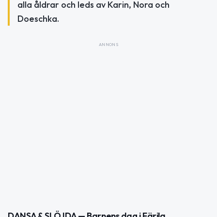
alla åldrar och leds av Karin, Nora och
Doeschka.
ANNONS
DANSA & SLÖJDA — Barnens dag i Färila