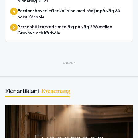
planering 2027
Fordonshaveri efter kollision med rådjur på väg 84
4
nära Kårböle
Personbil krockade med älg på väg 296 mellan
5
Gruvbyn och Kårböle
ANNONS
Fler artiklar i
Evenemang