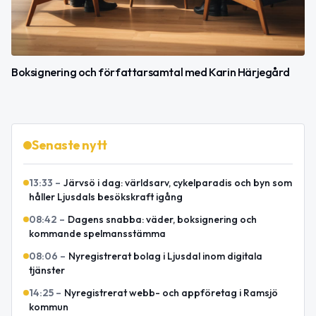
Boksignering och författarsamtal med Karin Härjegård
Senaste nytt
13:33
–
Järvsö i dag: världsarv, cykelparadis och byn som
håller Ljusdals besökskraft igång
08:42
–
Dagens snabba: väder, boksignering och
kommande spelmansstämma
08:06
–
Nyregistrerat bolag i Ljusdal inom digitala
tjänster
14:25
–
Nyregistrerat webb- och appföretag i Ramsjö
kommun