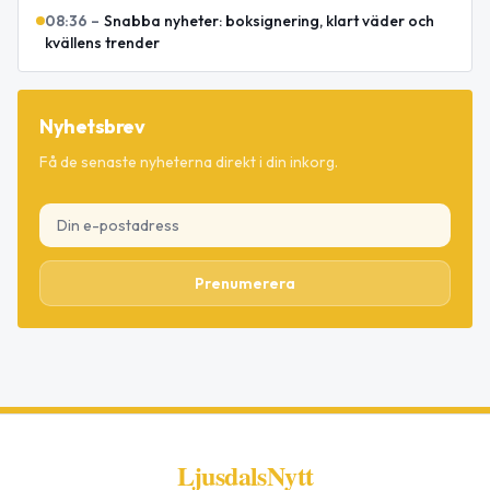
08:36
–
Snabba nyheter: boksignering, klart väder och
kvällens trender
Nyhetsbrev
Få de senaste nyheterna direkt i din inkorg.
Prenumerera
LjusdalsNytt