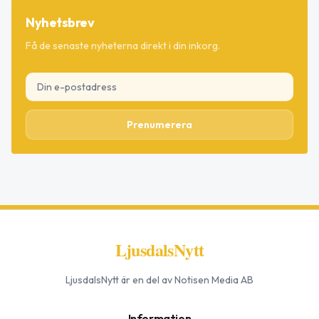
Nyhetsbrev
Få de senaste nyheterna direkt i din inkorg.
Prenumerera
LjusdalsNytt
LjusdalsNytt
är en del av Notisen Media AB
Information