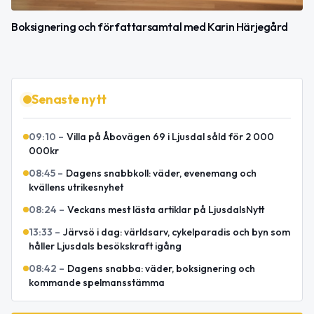
Boksignering och författarsamtal med Karin Härjegård
Senaste nytt
09:10
–
Villa på Åbovägen 69 i Ljusdal såld för 2 000
000kr
08:45
–
Dagens snabbkoll: väder, evenemang och
kvällens utrikesnyhet
08:24
–
Veckans mest lästa artiklar på LjusdalsNytt
13:33
–
Järvsö i dag: världsarv, cykelparadis och byn som
håller Ljusdals besökskraft igång
08:42
–
Dagens snabba: väder, boksignering och
kommande spelmansstämma