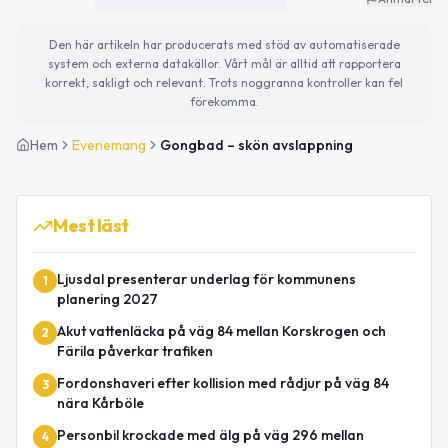
Den här artikeln har producerats med stöd av automatiserade
system och externa datakällor. Vårt mål är alltid att rapportera
korrekt, sakligt och relevant. Trots noggranna kontroller kan fel
förekomma.
Hem
Evenemang
Gongbad – skön avslappning
Mest läst
Ljusdal presenterar underlag för kommunens
1
planering 2027
Akut vattenläcka på väg 84 mellan Korskrogen och
2
Färila påverkar trafiken
Fordonshaveri efter kollision med rådjur på väg 84
3
nära Kårböle
Personbil krockade med älg på väg 296 mellan
4