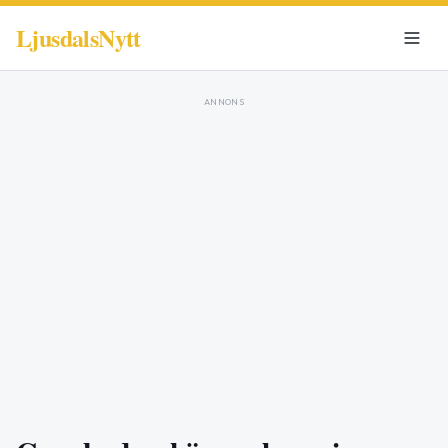
LjusdalsNytt
ANNONS