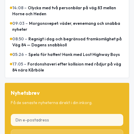
14:08
–
Olycka med två personbilar på väg 83 mellan
Horne och Heden
09:03
–
Morgonsvepet: väder, evenemang och snabba
nyheter
08:50
–
Regnigt i dag och begränsad framkomlighet på
Väg 84 — Dagens snabbkoll
05:26
–
Spela för hatten! Hank med Lost Highway Boys
17:05
–
Fordonshaveri efter kollision med rådjur på väg
84 nära Kårböle
Nyhetsbrev
Få de senaste nyheterna direkt i din inkorg.