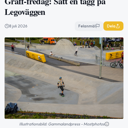
Graff-fredag: Sätt en tagg på
Legoväggen
8 juli 2026
Felanmäl
Dela
Illustrationsbild: Gammalandpress - Mostphotos