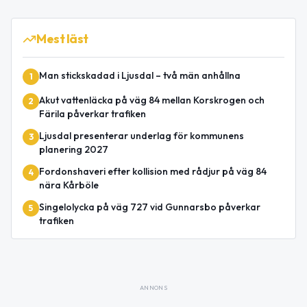
Mest läst
Man stickskadad i Ljusdal – två män anhållna
1
Akut vattenläcka på väg 84 mellan Korskrogen och
2
Färila påverkar trafiken
Ljusdal presenterar underlag för kommunens
3
planering 2027
Fordonshaveri efter kollision med rådjur på väg 84
4
nära Kårböle
Singelolycka på väg 727 vid Gunnarsbo påverkar
5
trafiken
ANNONS