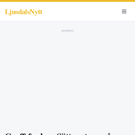
LjusdalsNytt
ANNONS