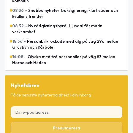
kommun
08:36
–
Snabba nyheter: boksignering, klart väder och
kvällens trender
08:32
–
Ny rådgivningsbyrå i Ljusdal för marin
verksamhet
18:36
–
Personbil krockade med älg på väg 296 mellan
Gruvbyn och Kårböle
14:08
–
Olycka med två personbilar på väg 83 mellan
Horne och Heden
Nyhetsbrev
Få de senaste nyheterna direkt i din inkorg.
Prenumerera