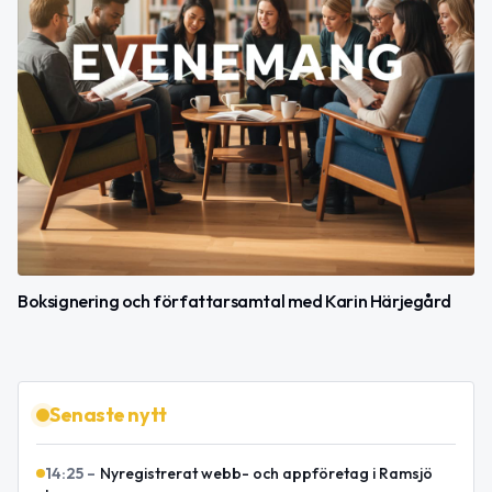
Boksignering och författarsamtal med Karin Härjegård
Senaste nytt
14:25
–
Nyregistrerat webb- och appföretag i Ramsjö