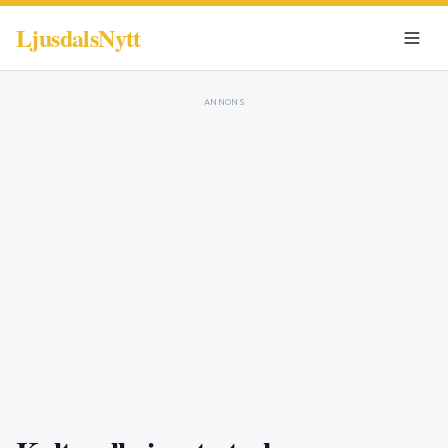
LjusdalsNytt
ANNONS