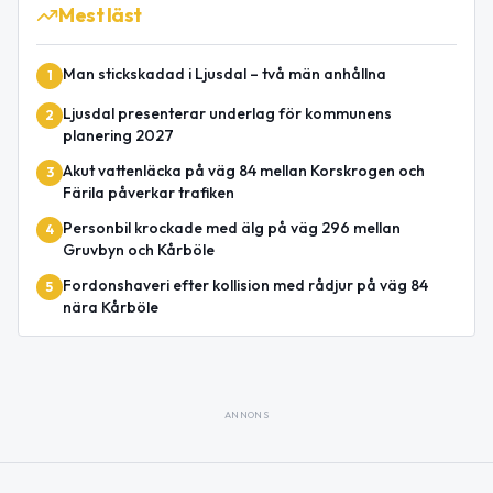
Mest läst
Man stickskadad i Ljusdal – två män anhållna
1
Ljusdal presenterar underlag för kommunens
2
planering 2027
Akut vattenläcka på väg 84 mellan Korskrogen och
3
Färila påverkar trafiken
Personbil krockade med älg på väg 296 mellan
4
Gruvbyn och Kårböle
Fordonshaveri efter kollision med rådjur på väg 84
5
nära Kårböle
ANNONS