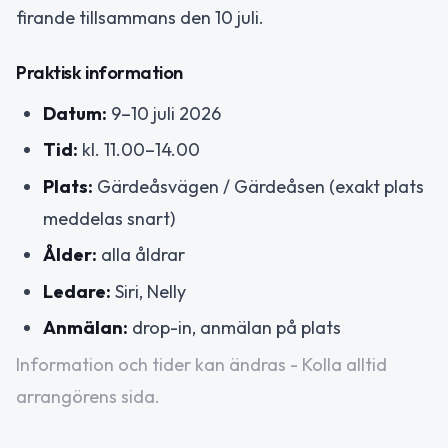
firande tillsammans den 10 juli.
Praktisk information
Datum:
9–10 juli 2026
Tid:
kl. 11.00–14.00
Plats:
Gärdeåsvägen / Gärdeåsen (exakt plats
meddelas snart)
Ålder:
alla åldrar
Ledare:
Siri, Nelly
Anmälan:
drop-in, anmälan på plats
Information och tider kan ändras - Kolla alltid
arrangörens sida.