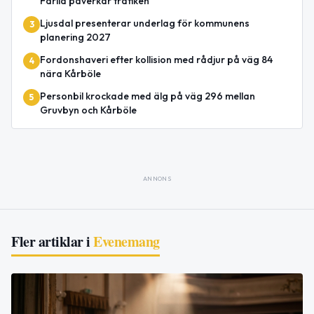
Färila påverkar trafiken
Ljusdal presenterar underlag för kommunens
3
planering 2027
Fordonshaveri efter kollision med rådjur på väg 84
4
nära Kårböle
Personbil krockade med älg på väg 296 mellan
5
Gruvbyn och Kårböle
ANNONS
Fler artiklar i
Evenemang