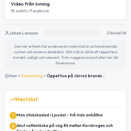
Video från övning
fb.watch / Facebook
Johan Larsson
Anmäl fel
Den här artikeln har producerats med stöd av automatiserade
system och externa datakällor. Vårt mål är alltid att rapportera
korrekt, sakligt och relevant. Trots noggranna kontroller kan fel
förekomma.
Hem
Evenemang
Öppet hus på Järvsö brandstation
Mest läst
Man stickskadad i Ljusdal – två män anhållna
1
Akut vattenläcka på väg 84 mellan Korskrogen och
2