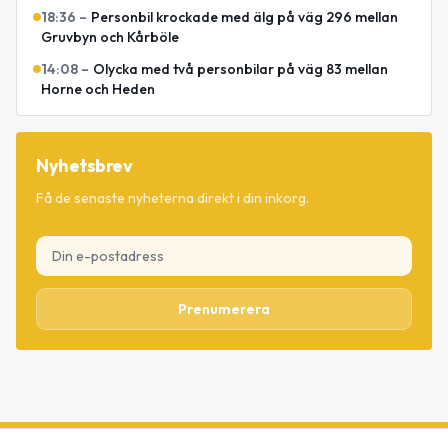
18:36
–
Personbil krockade med älg på väg 296 mellan
Gruvbyn och Kårböle
14:08
–
Olycka med två personbilar på väg 83 mellan
Horne och Heden
Nyhetsbrev
Få de senaste nyheterna direkt i din inkorg.
Prenumerera