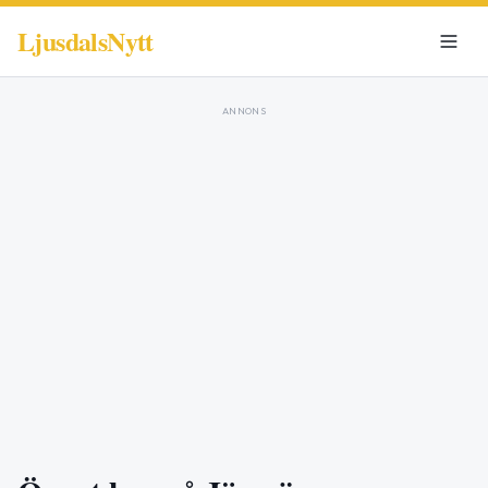
LjusdalsNytt
ANNONS