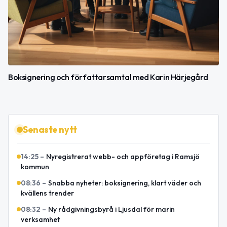
Boksignering och författarsamtal med Karin Härjegård
Senaste nytt
14:25
–
Nyregistrerat webb- och appföretag i Ramsjö
kommun
08:36
–
Snabba nyheter: boksignering, klart väder och
kvällens trender
08:32
–
Ny rådgivningsbyrå i Ljusdal för marin
verksamhet