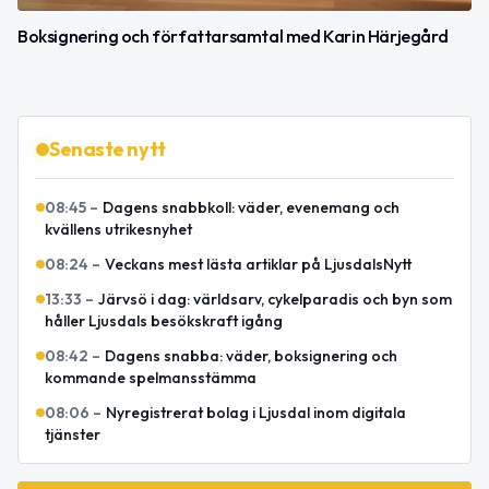
Boksignering och författarsamtal med Karin Härjegård
Senaste nytt
08:45
–
Dagens snabbkoll: väder, evenemang och
kvällens utrikesnyhet
08:24
–
Veckans mest lästa artiklar på LjusdalsNytt
13:33
–
Järvsö i dag: världsarv, cykelparadis och byn som
håller Ljusdals besökskraft igång
08:42
–
Dagens snabba: väder, boksignering och
kommande spelmansstämma
08:06
–
Nyregistrerat bolag i Ljusdal inom digitala
tjänster