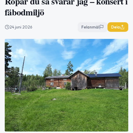
Ropar du så svarar jag – konsert i
fäbodmiljö
24 juni 2026
Felanmäl
Dela