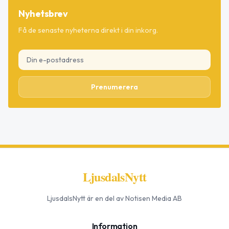
Nyhetsbrev
Få de senaste nyheterna direkt i din inkorg.
Prenumerera
LjusdalsNytt
LjusdalsNytt
är en del av Notisen Media AB
Information