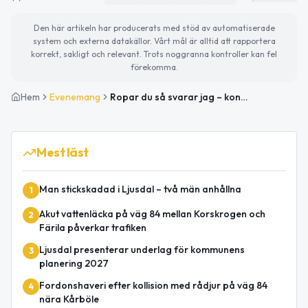
Den här artikeln har producerats med stöd av automatiserade
system och externa datakällor. Vårt mål är alltid att rapportera
korrekt, sakligt och relevant. Trots noggranna kontroller kan fel
förekomma.
Hem
Evenemang
Ropar du så svarar jag – konsert i fäbodmiljö
Mest läst
Man stickskadad i Ljusdal – två män anhållna
1
Akut vattenläcka på väg 84 mellan Korskrogen och
2
Färila påverkar trafiken
Ljusdal presenterar underlag för kommunens
3
planering 2027
Fordonshaveri efter kollision med rådjur på väg 84
4
nära Kårböle