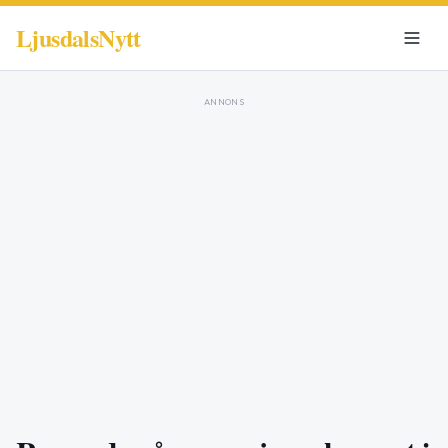
LjusdalsNytt
ANNONS