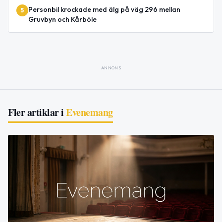
Personbil krockade med älg på väg 296 mellan
5
Gruvbyn och Kårböle
ANNONS
Fler artiklar i
Evenemang