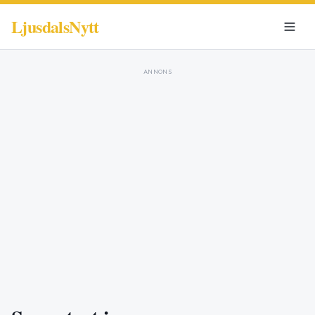
LjusdalsNytt
ANNONS