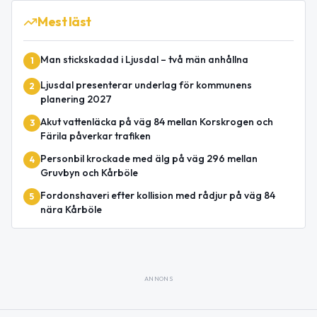
Mest läst
Man stickskadad i Ljusdal – två män anhållna
1
Ljusdal presenterar underlag för kommunens
2
planering 2027
Akut vattenläcka på väg 84 mellan Korskrogen och
3
Färila påverkar trafiken
Personbil krockade med älg på väg 296 mellan
4
Gruvbyn och Kårböle
Fordonshaveri efter kollision med rådjur på väg 84
5
nära Kårböle
ANNONS