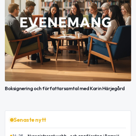
Boksignering och författarsamtal med Karin Härjegård
Senaste nytt
14:25
–
Nyregistrerat webb- och appföretag i Ramsjö