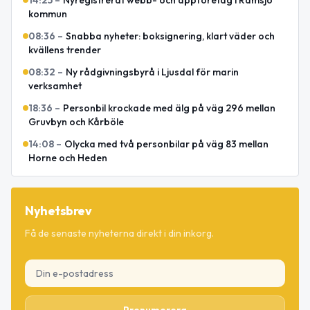
kommun
08:36
–
Snabba nyheter: boksignering, klart väder och
kvällens trender
08:32
–
Ny rådgivningsbyrå i Ljusdal för marin
verksamhet
18:36
–
Personbil krockade med älg på väg 296 mellan
Gruvbyn och Kårböle
14:08
–
Olycka med två personbilar på väg 83 mellan
Horne och Heden
Nyhetsbrev
Få de senaste nyheterna direkt i din inkorg.
Prenumerera