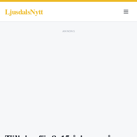
LjusdalsNytt
ANNONS