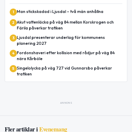
Man stickskadad i Ljusdal – två män anhållna
1
Akut vattenläcka på väg 84 mellan Korskrogen och
2
Färila påverkar trafiken
Ljusdal presenterar underlag för kommunens
3
planering 2027
Fordonshaveri efter kollision med rådjur på väg 84
4
nära Kårböle
Singelolycka på väg 727 vid Gunnarsbo påverkar
5
trafiken
ANNONS
Fler artiklar i
Evenemang