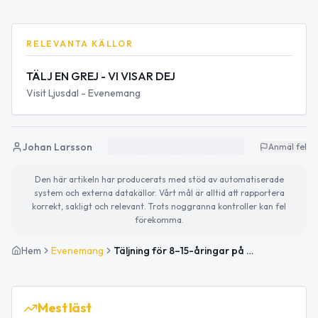
RELEVANTA KÄLLOR
TÄLJ EN GREJ - VI VISAR DEJ
Visit Ljusdal - Evenemang
Johan Larsson
Anmäl fel
Den här artikeln har producerats med stöd av automatiserade
system och externa datakällor. Vårt mål är alltid att rapportera
korrekt, sakligt och relevant. Trots noggranna kontroller kan fel
förekomma.
Hem
Evenemang
Täljning för 8–15-åringar på Hembygdsgården i Järvsö
Mest läst