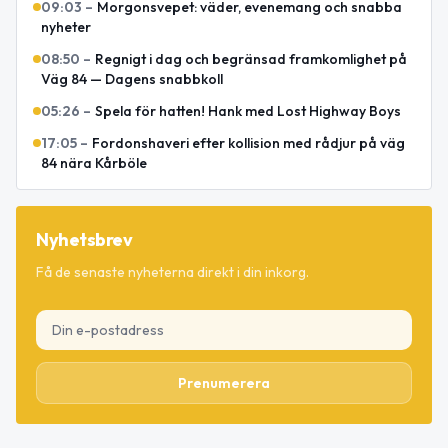
09:03
–
Morgonsvepet: väder, evenemang och snabba
nyheter
08:50
–
Regnigt i dag och begränsad framkomlighet på
Väg 84 — Dagens snabbkoll
05:26
–
Spela för hatten! Hank med Lost Highway Boys
17:05
–
Fordonshaveri efter kollision med rådjur på väg
84 nära Kårböle
Nyhetsbrev
Få de senaste nyheterna direkt i din inkorg.
Prenumerera