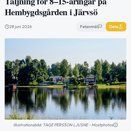
Täljning för 8–15-åringar på
Hembygdsgården i Järvsö
28 juni 2026
Felanmäl
Dela
Illustrationsbild: TAGE PERSSON LJUSNE - Mostphotos