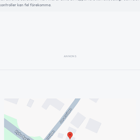
ontroller kan fel förekomma.
ANNONS