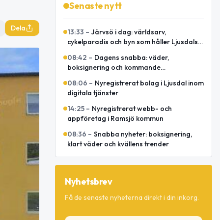
Senaste nytt
Dela
13:33
–
Järvsö i dag: världsarv,
cykelparadis och byn som håller Ljusdals
besökskraft igång
08:42
–
Dagens snabba: väder,
boksignering och kommande
spelmansstämma
08:06
–
Nyregistrerat bolag i Ljusdal inom
digitala tjänster
14:25
–
Nyregistrerat webb- och
appföretag i Ramsjö kommun
08:36
–
Snabba nyheter: boksignering,
klart väder och kvällens trender
Nyhetsbrev
Få de senaste nyheterna direkt i din inkorg.