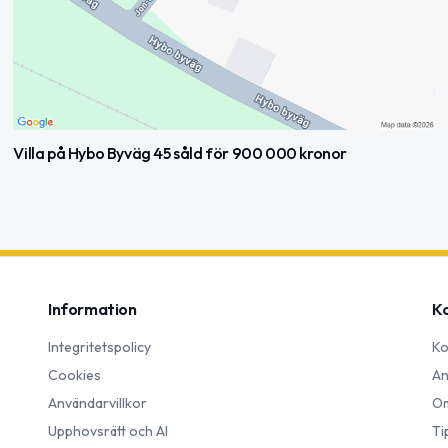
Villa på Hybo Byväg 45 såld för 900 000 kronor
Information
K
Integritetspolicy
Ko
Cookies
An
Användarvillkor
Om
Upphovsrätt och AI
Ti