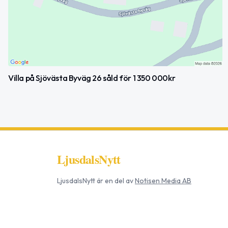
Villa på Sjövästa Byväg 26 såld för 1 350 000kr
LjusdalsNytt
LjusdalsNytt
är en del av
Notisen Media AB