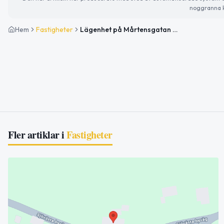
noggranna k
Hem
Fastigheter
Lägenhet på Mårtensgatan 4C i Ljusdal såld för 900 000kr
Fler artiklar i
Fastigheter