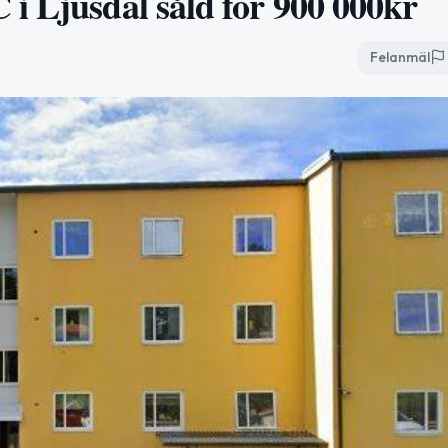
i Ljusdal såld för 900 000kr
Felanmäl