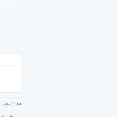
Anmäl fel
ant. Trots