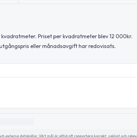
kvadratmeter. Priset per kvadratmeter blev 12 000kr.
tgångspris eller månadsavgift har redovisats.
externa datakällor. Vårt mål är alltid att rapportera korrekt, sakligt och relev