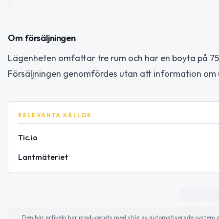
Om försäljningen
Lägenheten omfattar tre rum och har en boyta på 75 
Försäljningen genomfördes utan att information om u
RELEVANTA KÄLLOR
Tic.io
Lantmäteriet
Den här artikeln har producerats med stöd av automatiserade system och 