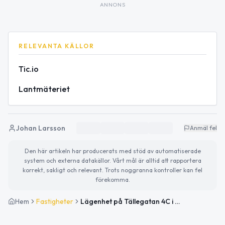
ANNONS
RELEVANTA KÄLLOR
Tic.io
Lantmäteriet
Johan Larsson
Anmäl fel
Den här artikeln har producerats med stöd av automatiserade
system och externa datakällor. Vårt mål är alltid att rapportera
korrekt, sakligt och relevant. Trots noggranna kontroller kan fel
förekomma.
Hem
Fastigheter
Lägenhet på Tällegatan 4C i Ljusdal såld för 425 000kr