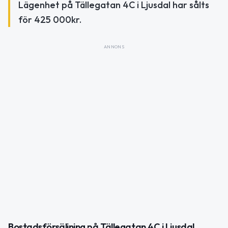
Lägenhet på Tällegatan 4C i Ljusdal har sålts
för 425 000kr.
ANNONS
Bostadsförsäljning på Tällegatan 4C i Ljusdal