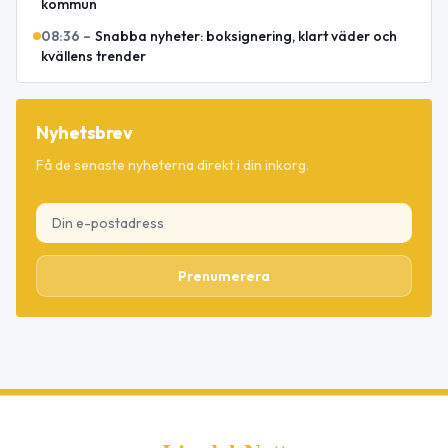
kommun
08:36
–
Snabba nyheter: boksignering, klart väder och
kvällens trender
Nyhetsbrev
Få de senaste nyheterna direkt i din inkorg.
Prenumerera