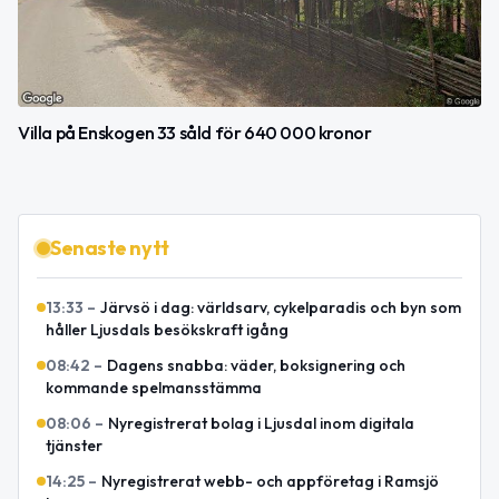
Villa på Enskogen 33 såld för 640 000 kronor
Senaste nytt
13:33
–
Järvsö i dag: världsarv, cykelparadis och byn som
håller Ljusdals besökskraft igång
08:42
–
Dagens snabba: väder, boksignering och
kommande spelmansstämma
08:06
–
Nyregistrerat bolag i Ljusdal inom digitala
tjänster
14:25
–
Nyregistrerat webb- och appföretag i Ramsjö