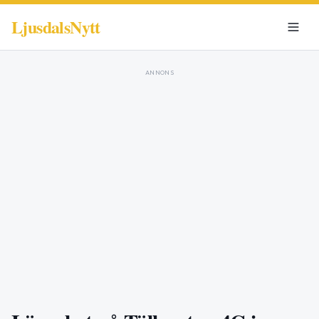
LjusdalsNytt
ANNONS