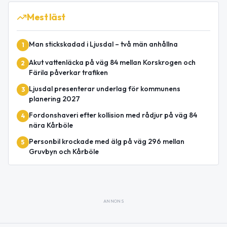
Mest läst
Man stickskadad i Ljusdal – två män anhållna
1
Akut vattenläcka på väg 84 mellan Korskrogen och
2
Färila påverkar trafiken
Ljusdal presenterar underlag för kommunens
3
planering 2027
Fordonshaveri efter kollision med rådjur på väg 84
4
nära Kårböle
Personbil krockade med älg på väg 296 mellan
5
Gruvbyn och Kårböle
ANNONS