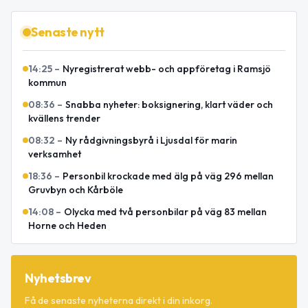
Senaste nytt
14:25
–
Nyregistrerat webb- och appföretag i Ramsjö
kommun
08:36
–
Snabba nyheter: boksignering, klart väder och
kvällens trender
08:32
–
Ny rådgivningsbyrå i Ljusdal för marin
verksamhet
18:36
–
Personbil krockade med älg på väg 296 mellan
Gruvbyn och Kårböle
14:08
–
Olycka med två personbilar på väg 83 mellan
Horne och Heden
Nyhetsbrev
Få de senaste nyheterna direkt i din inkorg.