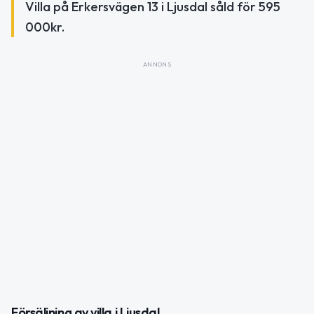
Villa på Erkersvägen 13 i Ljusdal såld för 595
000kr.
ANNONS
Försäljning av villa i Ljusdal