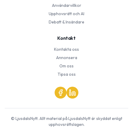
Användarvillkor
Upphovsrätt och AI
Debatt & Insändare
Kontakt
Kontakta oss
Annonsera
Om oss
Tipsa oss
©
LjusdalsNytt
. Allt material på
LjusdalsNytt
är skyddat enligt
upphovsrättslagen.