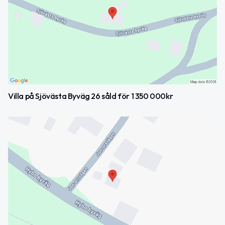
Villa på Sjövästa Byväg 26 såld för 1 350 000kr