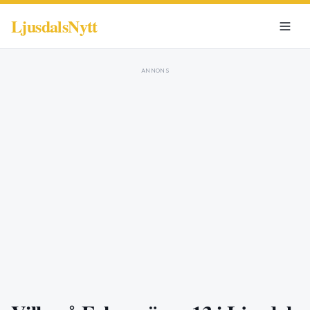
LjusdalsNytt
ANNONS