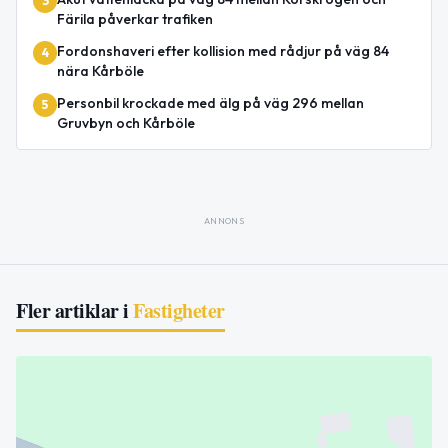
3
Färila påverkar trafiken
Fordonshaveri efter kollision med rådjur på väg 84
4
nära Kårböle
Personbil krockade med älg på väg 296 mellan
5
Gruvbyn och Kårböle
ANNONS
Fler artiklar i
Fastigheter