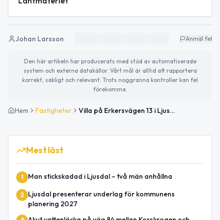
Lantmäteriet
Johan Larsson
Anmäl fel
Den här artikeln har producerats med stöd av automatiserade
system och externa datakällor. Vårt mål är alltid att rapportera
korrekt, sakligt och relevant. Trots noggranna kontroller kan fel
förekomma.
Hem
Fastigheter
Villa på Erkersvägen 13 i Ljusdal såld för 595 000kr
Mest läst
Man stickskadad i Ljusdal – två män anhållna
1
Ljusdal presenterar underlag för kommunens
2
planering 2027
Akut vattenläcka på väg 84 mellan Korskrogen och