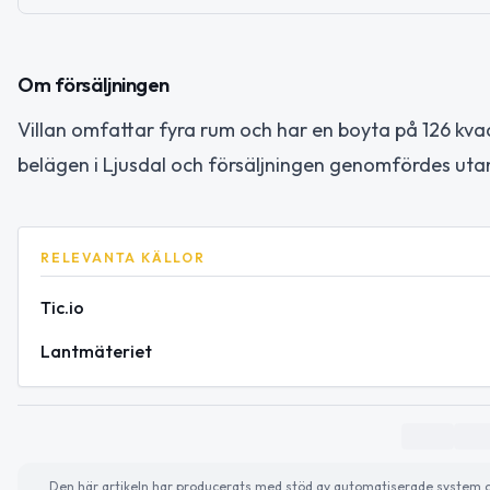
Om försäljningen
Villan omfattar fyra rum och har en boyta på 126 kvad
belägen i Ljusdal och försäljningen genomfördes uta
RELEVANTA KÄLLOR
Tic.io
Lantmäteriet
Den här artikeln har producerats med stöd av automatiserade system och 