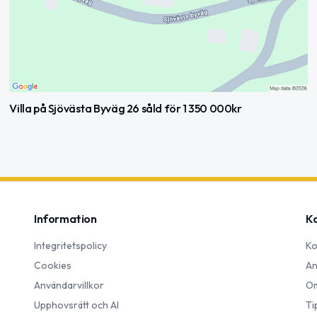
Villa på Sjövästa Byväg 26 såld för 1 350 000kr
Information
K
Integritetspolicy
Ko
Cookies
An
Användarvillkor
Om
Upphovsrätt och AI
Ti