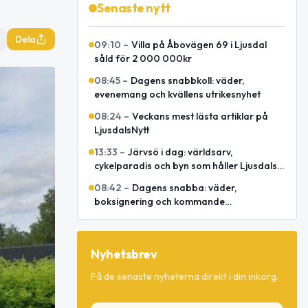
Senaste nytt
Dela
09:10
–
Villa på Åbovägen 69 i Ljusdal
såld för 2 000 000kr
08:45
–
Dagens snabbkoll: väder,
evenemang och kvällens utrikesnyhet
08:24
–
Veckans mest lästa artiklar på
LjusdalsNytt
13:33
–
Järvsö i dag: världsarv,
cykelparadis och byn som håller Ljusdals
besökskraft igång
08:42
–
Dagens snabba: väder,
boksignering och kommande
spelmansstämma
Nyhetsbrev
Få de senaste nyheterna direkt i din inkorg.