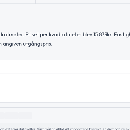
ratmeter. Priset per kvadratmeter blev 15 873kr. Fastig
n angiven utgångspris.
externa datakällor. Vårt mål är alltid att rapportera korrekt, sakligt och relev