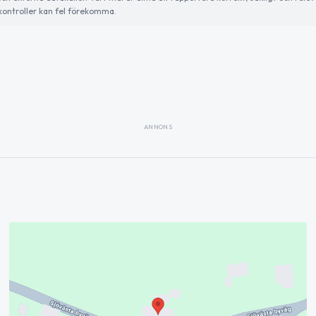
ontroller kan fel förekomma.
ANNONS