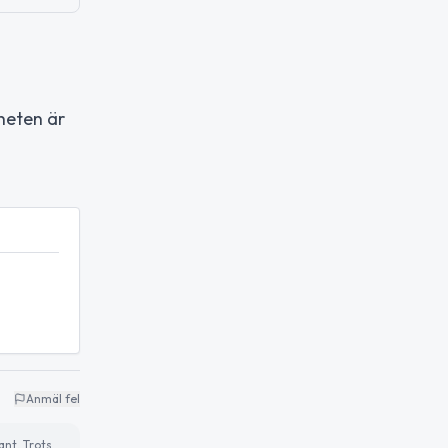
heten är
Anmäl fel
ant. Trots