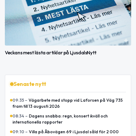
Veckans mest lästa artiklar på LjusdalsNytt
Senaste nytt
09:35
–
Vägarbete med stopp vid Laforsen på Väg 735
fram till 13 augusti 2026
08:34
–
Dagens snabba: regn, konsert ikväll och
internationella rapporter
09:10
–
Villa på Åbovägen 69 i Ljusdal såld för 2 000