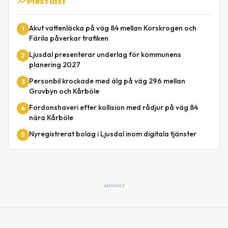
Mest läst
Akut vattenläcka på väg 84 mellan Korskrogen och
1
Färila påverkar trafiken
Ljusdal presenterar underlag för kommunens
2
planering 2027
Personbil krockade med älg på väg 296 mellan
3
Gruvbyn och Kårböle
Fordonshaveri efter kollision med rådjur på väg 84
4
nära Kårböle
Nyregistrerat bolag i Ljusdal inom digitala tjänster
5
ANNONS