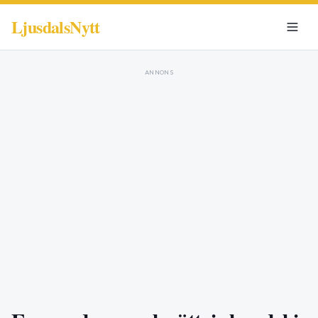
LjusdalsNytt
ANNONS