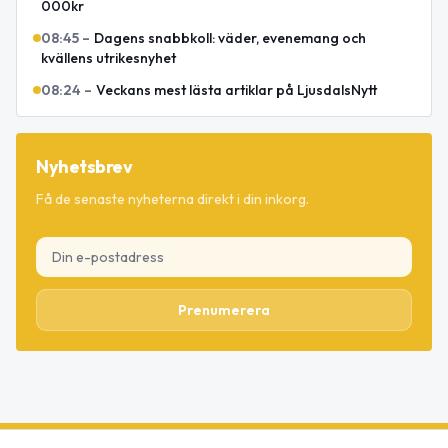
000kr
08:45
–
Dagens snabbkoll: väder, evenemang och
kvällens utrikesnyhet
08:24
–
Veckans mest lästa artiklar på LjusdalsNytt
Nyhetsbrev
Få de senaste nyheterna direkt i din inkorg.
Prenumerera