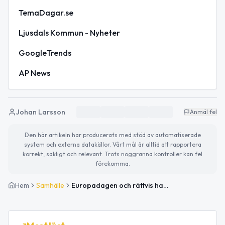
TemaDagar.se
Ljusdals Kommun - Nyheter
GoogleTrends
AP News
Johan Larsson
Anmäl fel
Den här artikeln har producerats med stöd av automatiserade
system och externa datakällor. Vårt mål är alltid att rapportera
korrekt, sakligt och relevant. Trots noggranna kontroller kan fel
förekomma.
Hem
Samhälle
Europadagen och rättvis handel i fokus – så blir fredagen