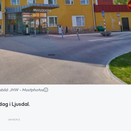
nsbild: JHW - Mostphotos
ag i Ljusdal.
ANNONS