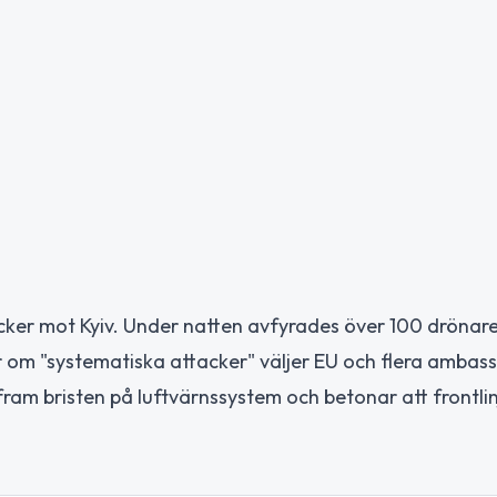
acker mot Kyiv. Under natten avfyrades över 100 drönar
ar om "systematiska attacker" väljer EU och flera ambas
 fram bristen på luftvärnssystem och betonar att frontlin