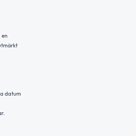
a en
 utmärkt
iga datum
r.