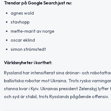
Trendar på Google Search just nu:
agnes wold
stavhopp
mette-marit av norge
oscar eklind
simon strömstedt
Världsnyheter i korthet:
Ryssland har intensifierat sina drönar- och robotatt
ballistiska robotar mot Ukraina. Trots ryska varning
stanna kvar i Kyiv. Ukrainas president Zelenskyj lyfter
och syd är stabil, trots Rysslands pågående offensiv.