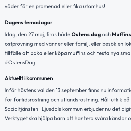
väder för en promenad eller fika utomhus!
Dagens temadagar
Idag, den 27 maj, firas både
Ostens dag
och
Muffin
ostprovning med vänner eller familj, eller besök en lo
tillfälle att baka eller köpa muffins och testa nya s
#OstensDag!
Aktuellt i kommunen
Inför höstens val den 13 september finns nu informati
för förtidsröstning och utlandsröstning. Håll utkik p
Socialtjänsten i Ljusdals kommun erbjuder nu det dig
Verktyget ska hjälpa barn att hantera svåra känslor 