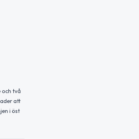
e och två
sader att
jen i öst