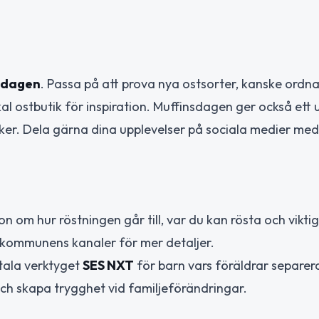
sdagen
. Passa på att prova nya ostsorter, kanske ordn
kal ostbutik för inspiration. Muffinsdagen ger också ett
maker. Dela gärna dina upplevelser på sociala medier med
on om hur röstningen går till, var du kan rösta och vikt
å kommunens kanaler för mer detaljer.
itala verktyget
SES NXT
för barn vars föräldrar separera
och skapa trygghet vid familjeförändringar.