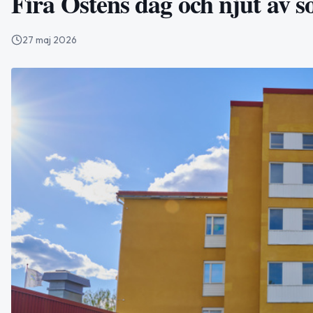
Fira Ostens dag och njut av so
27 maj 2026