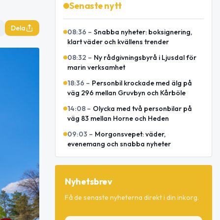
Senaste nytt
Dela
08:36
–
Snabba nyheter: boksignering,
klart väder och kvällens trender
08:32
–
Ny rådgivningsbyrå i Ljusdal för
marin verksamhet
18:36
–
Personbil krockade med älg på
väg 296 mellan Gruvbyn och Kårböle
14:08
–
Olycka med två personbilar på
väg 83 mellan Horne och Heden
09:03
–
Morgonsvepet: väder,
evenemang och snabba nyheter
Nyhetsbrev
Få de senaste nyheterna direkt i din inkorg.