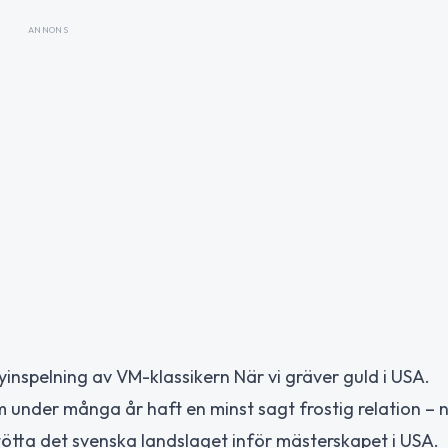
ANNONS
inspelning av VM-klassikern När vi gräver guld i USA.
som under många år haft en minst sagt frostig relation – 
tötta det svenska landslaget inför mästerskapet i USA.