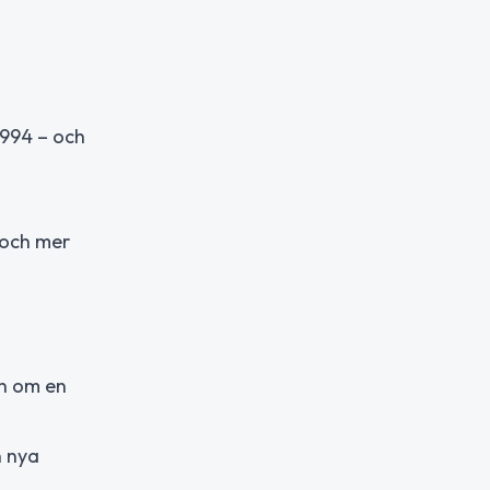
1994 – och
 och mer
an om en
n nya