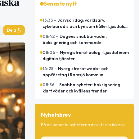
siska
Senaste nytt
13:33
–
Järvsö i dag: världsarv,
cykelparadis och byn som håller Ljusdals
Dela
besökskraft igång
08:42
–
Dagens snabba: väder,
boksignering och kommande
spelmansstämma
08:06
–
Nyregistrerat bolag i Ljusdal inom
digitala tjänster
14:25
–
Nyregistrerat webb- och
appföretag i Ramsjö kommun
08:36
–
Snabba nyheter: boksignering,
klart väder och kvällens trender
Nyhetsbrev
Få de senaste nyheterna direkt i din inkorg.