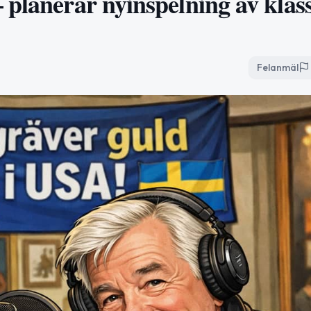
 planerar nyinspelning av klas
Felanmäl