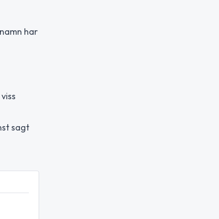
a namn har
viss
nst sagt