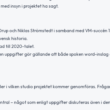
 med insyn i projektet ha sagt.
, Orup och Niklas Strömstedt i samband med VM-succén 
vensk historia.
d till 2020-talet.
en uppgifter gör gällande att både spoken word-inslag
eller i vilken studio projektet kommer genomföras. Fråg
entral – något som enligt uppgifter diskuteras även i de