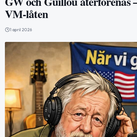
GW och Guillou återförenas –
VM-låten
1 april 2026