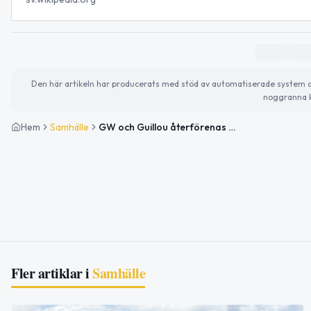
Den här artikeln har producerats med stöd av automatiserade system och 
noggranna k
Hem
Samhälle
GW och Guillou återförenas – planerar nyinspelning av klassiska VM-låten
Fler artiklar i
Samhälle