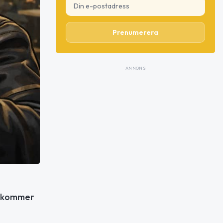
Prenumerera
ANNONS
r kommer