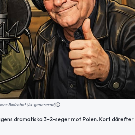
tisens Bildrobot (AI-genererad)
rdagens dramatiska 3–2-seger mot Polen. Kort därefte