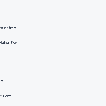
om astma
delse för
ed
as att