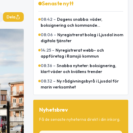
Senaste nytt
Dela
08:42
–
Dagens snabba: väder,
boksignering och kommande
spelmansstämma
08:06
–
Nyregistrerat bolag i Ljusdal inom
digitala tjänster
14:25
–
Nyregistrerat webb- och
appföretag i Ramsjö kommun
08:36
–
Snabba nyheter: boksignering,
klart väder och kvällens trender
08:32
–
Ny rådgivningsbyrå i Ljusdal för
marin verksamhet
Nyhetsbrev
Få de senaste nyheterna direkt i din inkorg.