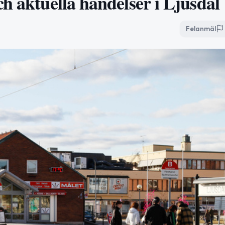
h aktuella händelser i Ljusdal
Felanmäl