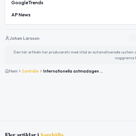
GoogleTrends
AP News
Johan Larsson
Den här artikeln har producerats med stöd av automatiserade system och 
noggranna k
Hem
Samhälle
Internationella astmadagen och aktuella händelser i Ljusdal
Fler artiklar i
Samhälle