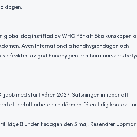
la dagen.
 global dag instiftad av WHO för att öka kunskapen 
ukdomen. Även Internationella handhygiendagen och
kus på vikten av god handhygien och barnmorskors bety
-jobb med start våren 2027. Satsningen innebär att
med ett betalt arbete och därmed få en tidig kontakt m
3 till läge B under tisdagen den 5 maj. Resenärer uppman