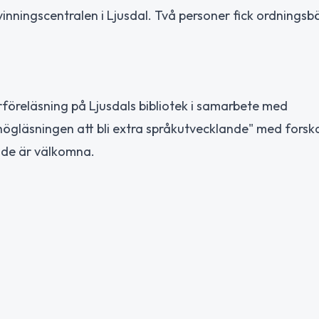
vinningscentralen i Ljusdal. Två personer fick ordningsb
rföreläsning på Ljusdals bibliotek i samarbete med
 högläsningen att bli extra språkutvecklande" med forsk
rade är välkomna.