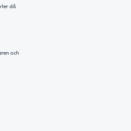
öter då
aren och