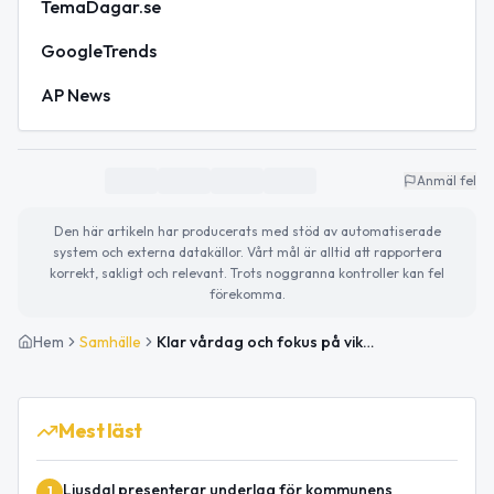
TemaDagar.se
GoogleTrends
AP News
Anmäl fel
Den här artikeln har producerats med stöd av automatiserade
system och externa datakällor. Vårt mål är alltid att rapportera
korrekt, sakligt och relevant. Trots noggranna kontroller kan fel
förekomma.
Hem
Samhälle
Klar vårdag och fokus på viktiga yrkesgrupper
Mest läst
Ljusdal presenterar underlag för kommunens
1