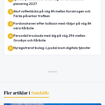
planering 2027
Akut vattenläcka på väg 84 mellan Korskrogen och
2
Färila påverkar trafiken
Fordonshaveri efter kollision med rådjur på väg 84
3
nära Kårböle
Personbil krockade med älg på väg 296 mellan
4
Gruvbyn och Kårböle
Nyregistrerat bolag i Ljusdal inom digitala tjänster
5
ANNONS
Fler artiklar i
Samhälle