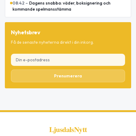
08:42
–
Dagens snabba: väder, boksignering och
kommande spelmansstämma
Nyhetsbrev
Få de senaste nyheterna direkt i din inkorg.
Prenumerera
LjusdalsNytt