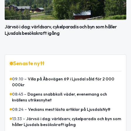
Järvsö i dag: världsarv, cykelparadis och byn som håller
Ljusdals besökskraft igång
Senaste nytt
09:10
–
Villa på Åbovägen 69 i Ljusdal såld för 2 000
000kr
08:45
–
Dagens snabbkoll: väder, evenemang och
kvällens utrikesnyhet
08:24
–
Veckans mest lästa artiklar på LjusdalsNytt
13:33
–
Järvsö i dag: världsarv, cykelparadis och byn som
håller Ljusdals besökskraft igång