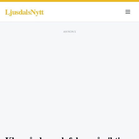
LjusdalsNytt
ANNONS