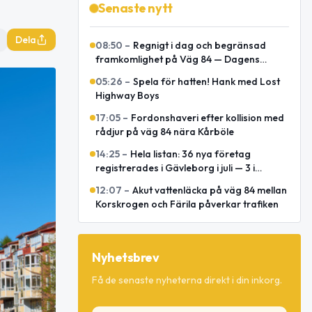
Senaste nytt
Dela
08:50
–
Regnigt i dag och begränsad
framkomlighet på Väg 84 — Dagens
snabbkoll
05:26
–
Spela för hatten! Hank med Lost
Highway Boys
17:05
–
Fordonshaveri efter kollision med
rådjur på väg 84 nära Kårböle
14:25
–
Hela listan: 36 nya företag
registrerades i Gävleborg i juli — 3 i
Ljusdal
12:07
–
Akut vattenläcka på väg 84 mellan
Korskrogen och Färila påverkar trafiken
Nyhetsbrev
Få de senaste nyheterna direkt i din inkorg.