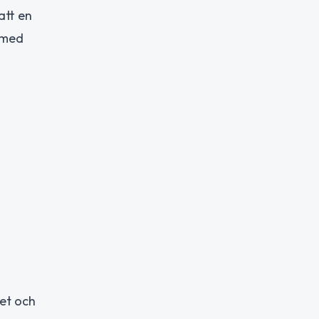
att en
å med
tet och