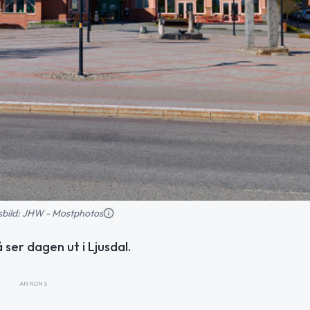
nsbild: JHW - Mostphotos
å ser dagen ut i Ljusdal.
ANNONS