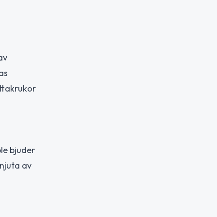
av
as
ttakrukor
e bjuder
 njuta av