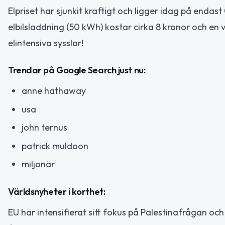
Elpriset har sjunkit kraftigt och ligger idag på endas
elbilsladdning (50 kWh) kostar cirka 8 kronor och en 
elintensiva sysslor!
Trendar på Google Search just nu:
anne hathaway
usa
john ternus
patrick muldoon
miljonär
Världsnyheter i korthet:
EU har intensifierat sitt fokus på Palestinafrågan och