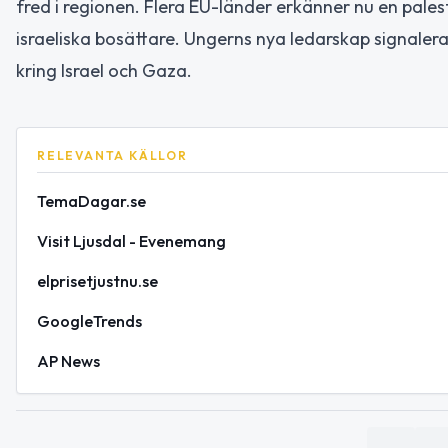
fred i regionen. Flera EU-länder erkänner nu en pale
israeliska bosättare. Ungerns nya ledarskap signalera
kring Israel och Gaza.
RELEVANTA KÄLLOR
TemaDagar.se
Visit Ljusdal - Evenemang
elprisetjustnu.se
GoogleTrends
AP News