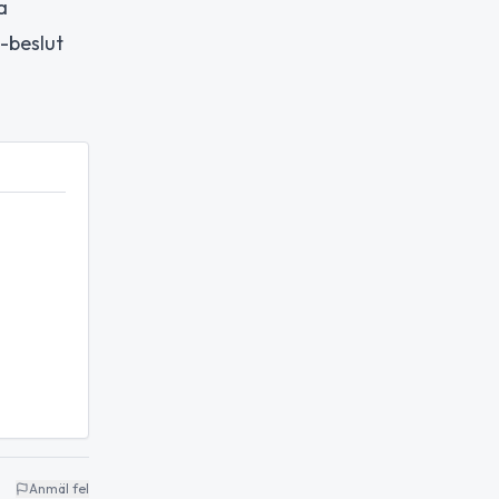
a
-beslut
Anmäl fel