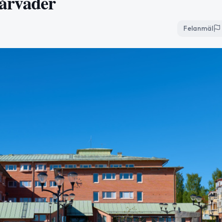
 vårväder
Felanmäl