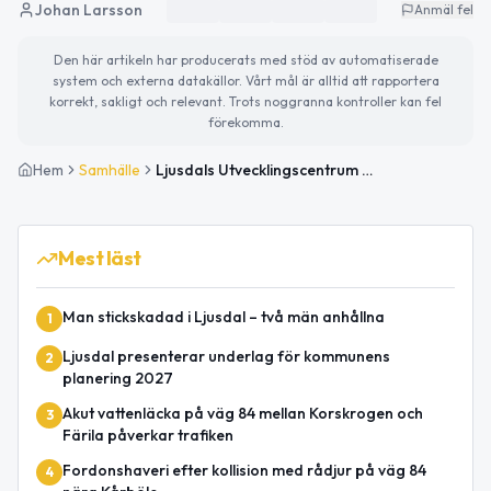
Johan Larsson
Anmäl fel
Den här artikeln har producerats med stöd av automatiserade
system och externa datakällor. Vårt mål är alltid att rapportera
korrekt, sakligt och relevant. Trots noggranna kontroller kan fel
förekomma.
Hem
Samhälle
Ljusdals Utvecklingscentrum får ny beredskapsplan
Mest läst
Man stickskadad i Ljusdal – två män anhållna
1
Ljusdal presenterar underlag för kommunens
2
planering 2027
Akut vattenläcka på väg 84 mellan Korskrogen och
3
Färila påverkar trafiken
Fordonshaveri efter kollision med rådjur på väg 84
4