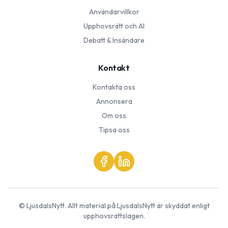
Användarvillkor
Upphovsrätt och AI
Debatt & Insändare
Kontakt
Kontakta oss
Annonsera
Om oss
Tipsa oss
©
LjusdalsNytt
. Allt material på
LjusdalsNytt
är skyddat enligt
upphovsrättslagen.