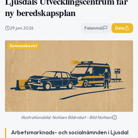
Ljusdals Utvecklingscentrum får
ny beredskapsplan
29 juni 2026
Felanmäl
Dela
Kommunbeslut
Illustrationsbild: Notisen Bildrobot - Bild Notisen
Arbetsmarknads- och socialnämnden i Ljusdal