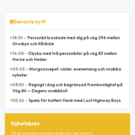
Senaste nytt
18:36
–
Personbil krockade med älg på väg 296 mellan
Gruvbyn och Kårböle
14:08
–
Olycka med två personbilar på väg 83 mellan
Horne och Heden
09:03
–
Morgonsvepet: väder, evenemang och snabba
nyheter
08:50
–
Regnigt i dag och begränsad framkomlighet på
Väg 84 — Dagens snabbkoll
05:26
–
Spela för hatten! Hank med Lost Highway Boys
Nyhetsbrev
Få de senaste nyheterna direkt i din inkorg.