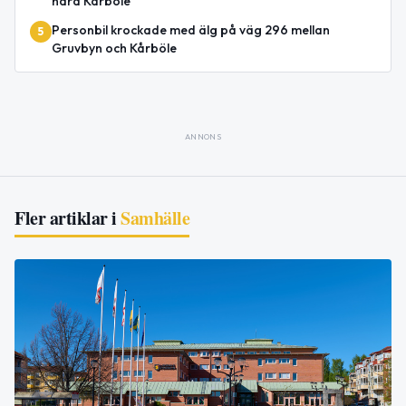
nära Kårböle
Personbil krockade med älg på väg 296 mellan
5
Gruvbyn och Kårböle
ANNONS
Fler artiklar i
Samhälle