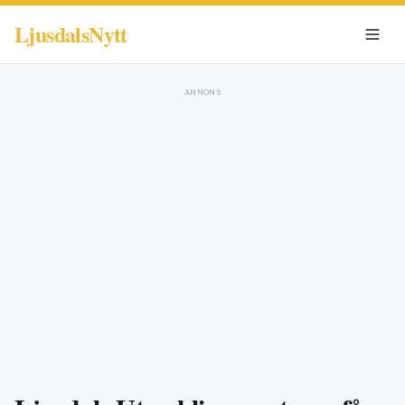
LjusdalsNytt
ANNONS