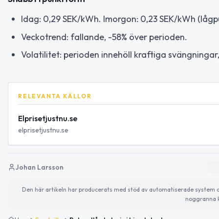
Idag: 0,29 SEK/kWh. Imorgon: 0,23 SEK/kWh (lågpu
Veckotrend: fallande, -58% över perioden.
Volatilitet: perioden innehöll kraftiga svängning
RELEVANTA KÄLLOR
Elprisetjustnu.se
elprisetjustnu.se
Johan Larsson
Den här artikeln har producerats med stöd av automatiserade system och 
noggranna k