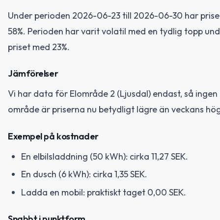
Under perioden 2026-06-23 till 2026-06-30 har priset f
58%. Perioden har varit volatil med en tydlig topp u
priset med 23%.
Jämförelser
Vi har data för Elområde 2 (Ljusdal) endast, så ingen
område är priserna nu betydligt lägre än veckans hög
Exempel på kostnader
En elbilsladdning (50 kWh): cirka 11,27 SEK.
En dusch (6 kWh): cirka 1,35 SEK.
Ladda en mobil: praktiskt taget 0,00 SEK.
Snabbt i punktform