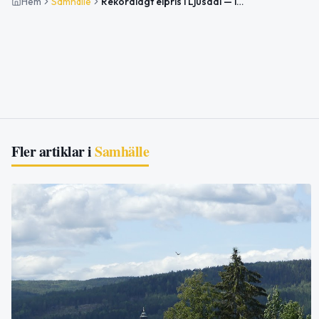
Hem
Samhälle
Rekordlågt elpris i Ljusdal — lägsta nivån i perioden
Fler artiklar i
Samhälle