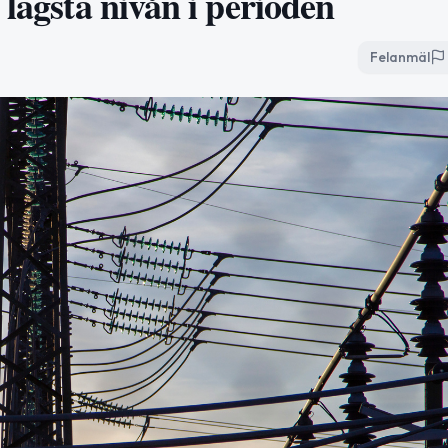
 lägsta nivån i perioden
Felanmäl