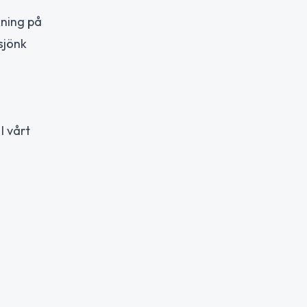
kning på
sjönk
I vårt