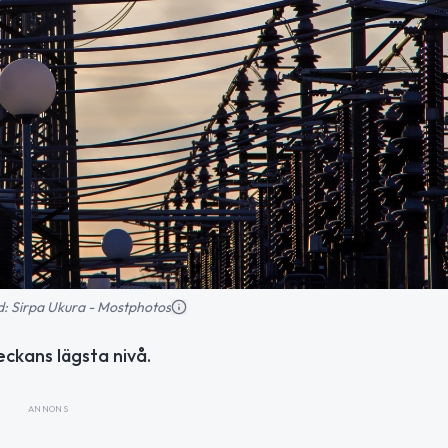
ild: Sirpa Ukura - Mostphotos
veckans lägsta nivå.
ANNONS