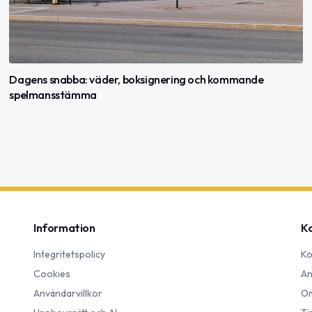
Dagens snabba: väder, boksignering och kommande
spelmansstämma
Information
K
Integritetspolicy
Ko
Cookies
An
Användarvillkor
Om