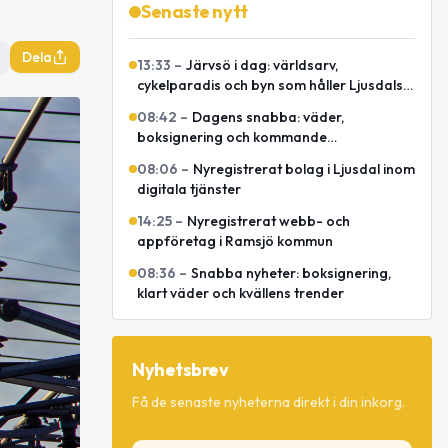
Senaste nytt
Dela
13:33
–
Järvsö i dag: världsarv,
cykelparadis och byn som håller Ljusdals
besökskraft igång
08:42
–
Dagens snabba: väder,
boksignering och kommande
spelmansstämma
08:06
–
Nyregistrerat bolag i Ljusdal inom
digitala tjänster
14:25
–
Nyregistrerat webb- och
appföretag i Ramsjö kommun
08:36
–
Snabba nyheter: boksignering,
klart väder och kvällens trender
Nyhetsbrev
Få de senaste nyheterna direkt i din inkorg.