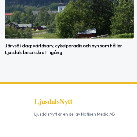
Järvsö i dag: världsarv, cykelparadis och byn som håller
Ljusdals besökskraft igång
LjusdalsNytt
LjusdalsNytt
är en del av
Notisen Media AB