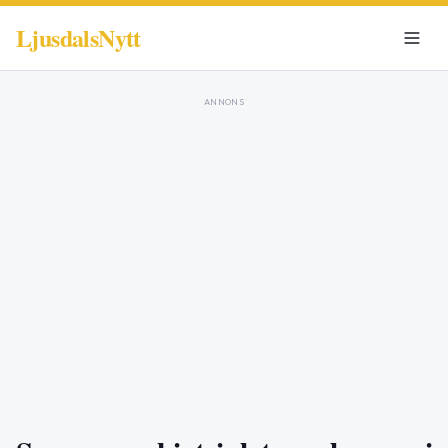
LjusdalsNytt
ANNONS