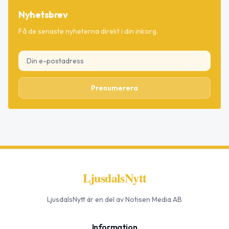
Nyhetsbrev
Få de senaste nyheterna direkt i din inkorg.
Prenumerera
LjusdalsNytt
LjusdalsNytt
är en del av Notisen Media AB
Information