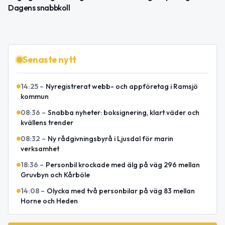
Dagens snabbkoll
Senaste nytt
14:25
–
Nyregistrerat webb- och appföretag i Ramsjö
kommun
08:36
–
Snabba nyheter: boksignering, klart väder och
kvällens trender
08:32
–
Ny rådgivningsbyrå i Ljusdal för marin
verksamhet
18:36
–
Personbil krockade med älg på väg 296 mellan
Gruvbyn och Kårböle
14:08
–
Olycka med två personbilar på väg 83 mellan
Horne och Heden