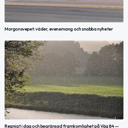
Morgonsvepet: väder, evenemang och snabba nyheter
Regnigt i dag och begränsad framkomlighet på Väg 84 —