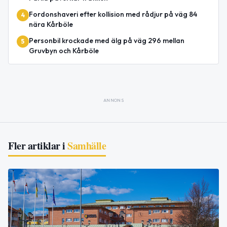
Fordonshaveri efter kollision med rådjur på väg 84
4
nära Kårböle
Personbil krockade med älg på väg 296 mellan
5
Gruvbyn och Kårböle
ANNONS
Fler artiklar i
Samhälle