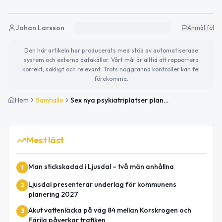
Johan Larsson
Anmäl fel
Den här artikeln har producerats med stöd av automatiserade
system och externa datakällor. Vårt mål är alltid att rapportera
korrekt, sakligt och relevant. Trots noggranna kontroller kan fel
förekomma.
Hem
Samhälle
Sex nya psykiatriplatser planeras i Ljusdal
Mest läst
Man stickskadad i Ljusdal – två män anhållna
1
Ljusdal presenterar underlag för kommunens
2
planering 2027
Akut vattenläcka på väg 84 mellan Korskrogen och
3
Färila påverkar trafiken