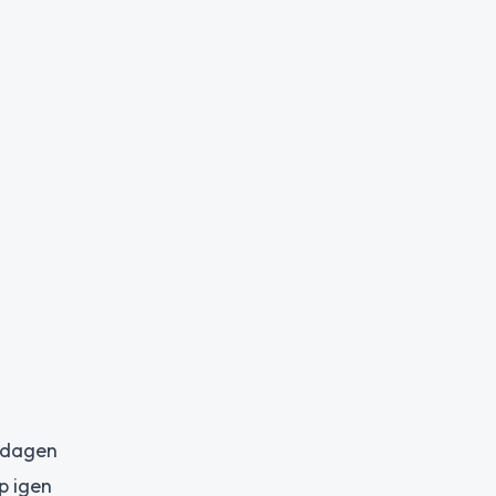
å dagen
p igen