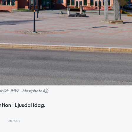
nsbild: JHW - Mostphotos
ion i Ljusdal idag.
ANNONS