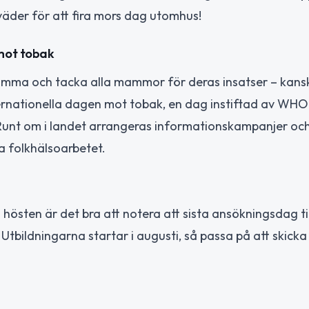
väder för att fira mors dag utomhus!
 mot tobak
ksamma och tacka alla mammor för deras insatser – kan
rnationella dagen mot tobak, en dag instiftad av WHO 
Runt om i landet arrangeras informationskampanjer oc
a folkhälsoarbetet.
l hösten är det bra att notera att sista ansökningsdag til
Utbildningarna startar i augusti, så passa på att skicka 