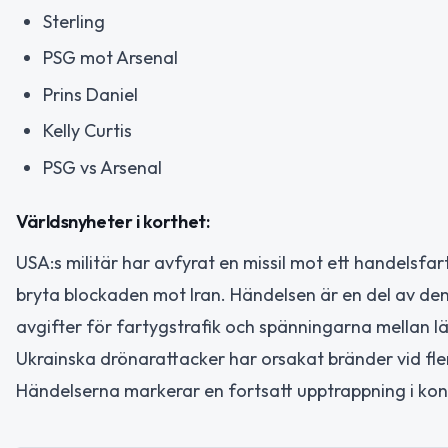
Sterling
PSG mot Arsenal
Prins Daniel
Kelly Curtis
PSG vs Arsenal
Världsnyheter i korthet:
USA:s militär har avfyrat en missil mot ett handelsf
bryta blockaden mot Iran. Händelsen är en del av de
avgifter för fartygstrafik och spänningarna mellan l
Ukrainska drönarattacker har orsakat bränder vid flera
Händelserna markerar en fortsatt upptrappning i konf