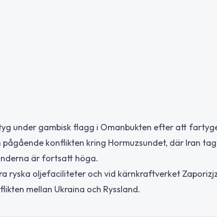
artyg under gambisk flagg i Omanbukten efter att fartyg
n pågående konflikten kring Hormuzsundet, där Iran tag
änderna är fortsatt höga.
 ryska oljefaciliteter och vid kärnkraftverket Zaporizjz
likten mellan Ukraina och Ryssland.