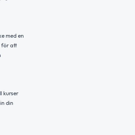
ske med en
för att
h
l kurser
in din