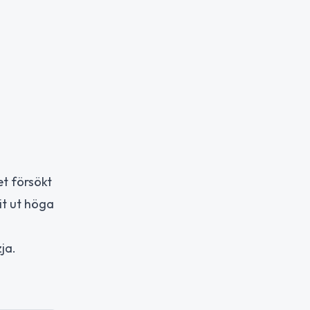
et försökt
it ut höga
ja.