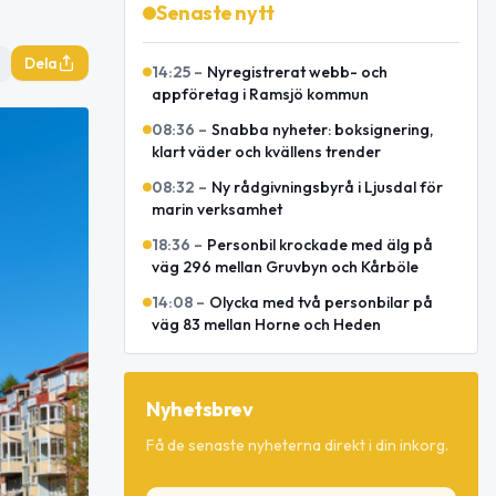
Senaste nytt
Dela
14:25
–
Nyregistrerat webb- och
appföretag i Ramsjö kommun
08:36
–
Snabba nyheter: boksignering,
klart väder och kvällens trender
08:32
–
Ny rådgivningsbyrå i Ljusdal för
marin verksamhet
18:36
–
Personbil krockade med älg på
väg 296 mellan Gruvbyn och Kårböle
14:08
–
Olycka med två personbilar på
väg 83 mellan Horne och Heden
Nyhetsbrev
Få de senaste nyheterna direkt i din inkorg.