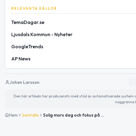
RELEVANTA KÄLLOR
TemaDagar.se
Ljusdals Kommun - Nyheter
GoogleTrends
AP News
Johan Larsson
Den här artikeln har producerats med stöd av automatiserade system och 
noggranna k
Hem
Samhälle
Solig mors dag och fokus på tobaksprevention