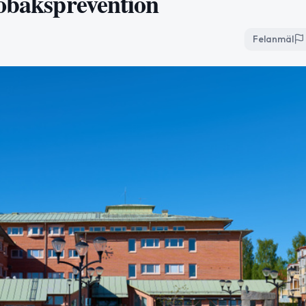
tobaksprevention
Felanmäl