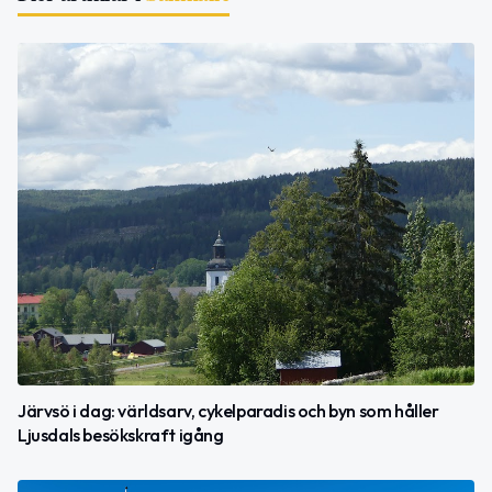
Järvsö i dag: världsarv, cykelparadis och byn som håller
Ljusdals besökskraft igång