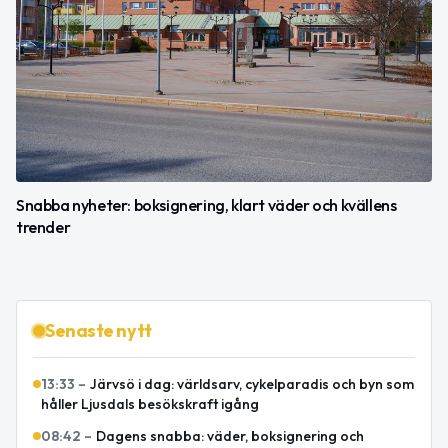
Snabba nyheter: boksignering, klart väder och kvällens
trender
Senaste nytt
13:33
–
Järvsö i dag: världsarv, cykelparadis och byn som
håller Ljusdals besökskraft igång
08:42
–
Dagens snabba: väder, boksignering och