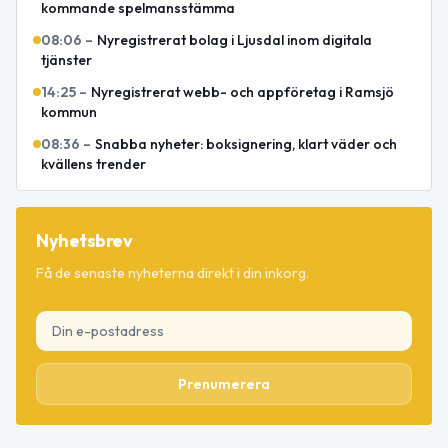
kommande spelmansstämma
08:06
–
Nyregistrerat bolag i Ljusdal inom digitala
tjänster
14:25
–
Nyregistrerat webb- och appföretag i Ramsjö
kommun
08:36
–
Snabba nyheter: boksignering, klart väder och
kvällens trender
Nyhetsbrev
Få de senaste nyheterna direkt i din inkorg.
Prenumerera