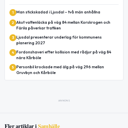
Man stickskadad i Ljusdal – två män anhållna
1
Akut vattenläcka på väg 84 mellan Korskrogen och
2
Färila påverkar trafiken
Ljusdal presenterar underlag för kommunens
3
planering 2027
Fordonshaveri efter kollision med rådjur på väg 84
4
nära Kårböle
Personbil krockade med älg på väg 296 mellan
5
Gruvbyn och Kårböle
ANNONS
Fler artiklar i
Samhälle