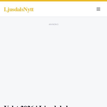
LjusdalsNytt
ANNONS