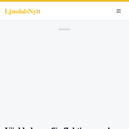
LjusdalsNytt
ANNONS