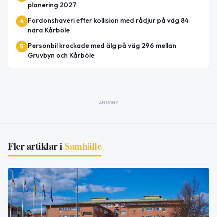
planering 2027
Fordonshaveri efter kollision med rådjur på väg 84
4
nära Kårböle
Personbil krockade med älg på väg 296 mellan
5
Gruvbyn och Kårböle
ANNONS
Fler artiklar i
Samhälle