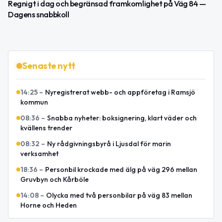
Regnigt i dag och begränsad framkomlighet på Väg 84 —
Dagens snabbkoll
Senaste nytt
14:25
–
Nyregistrerat webb- och appföretag i Ramsjö
kommun
08:36
–
Snabba nyheter: boksignering, klart väder och
kvällens trender
08:32
–
Ny rådgivningsbyrå i Ljusdal för marin
verksamhet
18:36
–
Personbil krockade med älg på väg 296 mellan
Gruvbyn och Kårböle
14:08
–
Olycka med två personbilar på väg 83 mellan
Horne och Heden