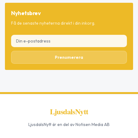
Nyhetsbrev
Få de senaste nyheterna direkt i din inkorg.
Prenumerera
LjusdalsNytt
LjusdalsNytt
är en del av Notisen Media AB