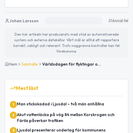
Johan Larsson
Anmäl fel
Den här artikeln har producerats med stöd av automatiserade
system och externa datakällor. Vårt mål är alltid att rapportera
korrekt, sakligt och relevant. Trots noggranna kontroller kan fel
förekomma.
Hem
Samhälle
Världsdagen för flyktingar och sommarvärme i Ljusdal
Mest läst
Man stickskadad i Ljusdal – två män anhållna
1
Akut vattenläcka på väg 84 mellan Korskrogen och
2
Färila påverkar trafiken
Ljusdal presenterar underlag för kommunens
3