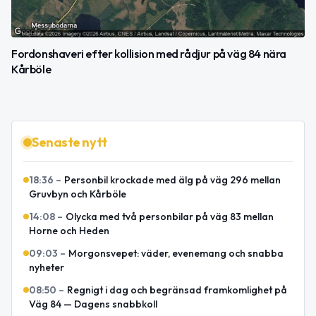
Fordonshaveri efter kollision med rådjur på väg 84 nära
Kårböle
Senaste nytt
18:36
–
Personbil krockade med älg på väg 296 mellan
Gruvbyn och Kårböle
14:08
–
Olycka med två personbilar på väg 83 mellan
Horne och Heden
09:03
–
Morgonsvepet: väder, evenemang och snabba
nyheter
08:50
–
Regnigt i dag och begränsad framkomlighet på
Väg 84 — Dagens snabbkoll