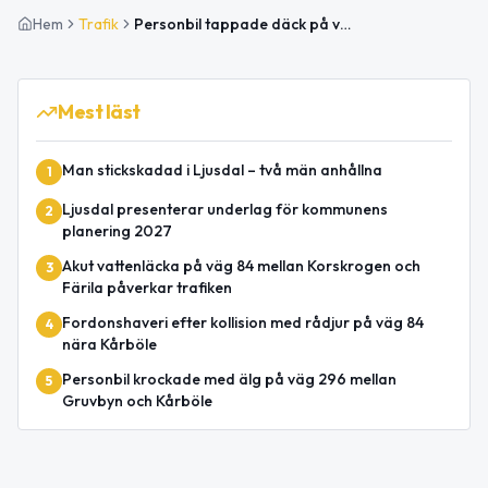
Hem
Trafik
Personbil tappade däck på väg 296 mellan Kårböle och Nötberget
Mest läst
Man stickskadad i Ljusdal – två män anhållna
1
Ljusdal presenterar underlag för kommunens
2
planering 2027
Akut vattenläcka på väg 84 mellan Korskrogen och
3
Färila påverkar trafiken
Fordonshaveri efter kollision med rådjur på väg 84
4
nära Kårböle
Personbil krockade med älg på väg 296 mellan
5
Gruvbyn och Kårböle