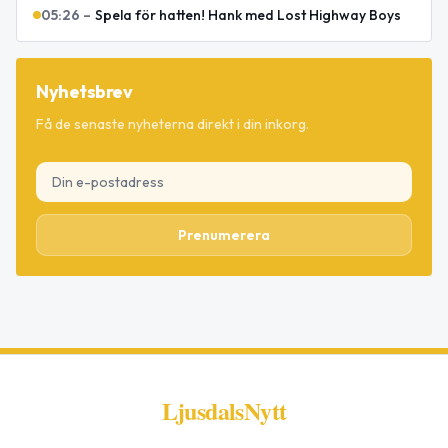
05:26
–
Spela för hatten! Hank med Lost Highway Boys
Nyhetsbrev
Få de senaste nyheterna direkt i din inkorg.
Prenumerera
LjusdalsNytt