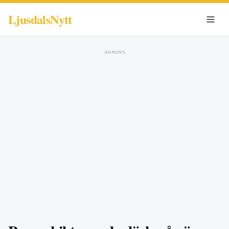
LjusdalsNytt
ANNONS