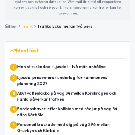
system och externa datakällor. Vårt mål är alltid att rapportera
korrekt, sakligt och relevant. Trots noggranna kontroller kan fel
förekomma.
Hem
Trafik
Trafikolycka mellan två personbilar vid Färila påverkar väg 84
Mest läst
Man stickskadad i Ljusdal – två män anhållna
1
Ljusdal presenterar underlag för kommunens
2
planering 2027
Akut vattenläcka på väg 84 mellan Korskrogen och
3
Färila påverkar trafiken
Fordonshaveri efter kollision med rådjur på väg 84
4
nära Kårböle
Personbil krockade med älg på väg 296 mellan
5
Gruvbyn och Kårböle