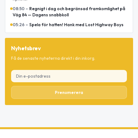
08:50
–
Regnigt i dag och begränsad framkomlighet på
Väg 84 — Dagens snabbkoll
05:26
–
Spela för hatten! Hank med Lost Highway Boys
Nyhetsbrev
Få de senaste nyheterna direkt i din inkorg.
Prenumerera