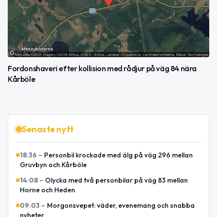
Fordonshaveri efter kollision med rådjur på väg 84 nära
Kårböle
Senaste nytt
18:36
–
Personbil krockade med älg på väg 296 mellan
Gruvbyn och Kårböle
14:08
–
Olycka med två personbilar på väg 83 mellan
Horne och Heden
09:03
–
Morgonsvepet: väder, evenemang och snabba
nyheter