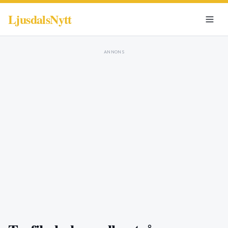
LjusdalsNytt
ANNONS