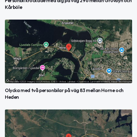
Personbil krockade med älg på väg 296 mellan Gruvbyn och
Kårböle
Olycka med två personbilar på väg 83 mellan Horne och
Heden