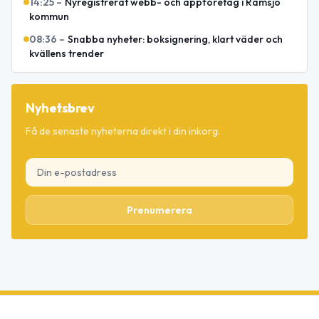
14:25
–
Nyregistrerat webb- och appföretag i Ramsjö
kommun
08:36
–
Snabba nyheter: boksignering, klart väder och
kvällens trender
Nyhetsbrev
Få de senaste nyheterna direkt i din inkorg.
Prenumerera