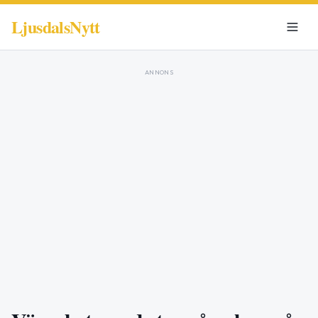
LjusdalsNytt
ANNONS