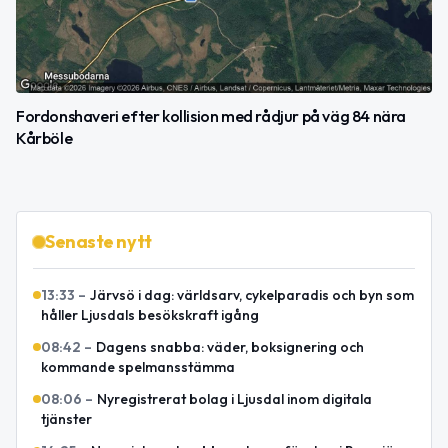
Fordonshaveri efter kollision med rådjur på väg 84 nära
Kårböle
Senaste nytt
13:33
–
Järvsö i dag: världsarv, cykelparadis och byn som
håller Ljusdals besökskraft igång
08:42
–
Dagens snabba: väder, boksignering och
kommande spelmansstämma
08:06
–
Nyregistrerat bolag i Ljusdal inom digitala
tjänster