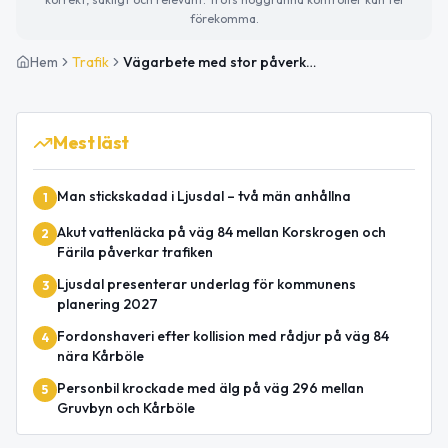
förekomma.
Hem
Trafik
Vägarbete med stor påverkan på väg 84 vid Ljusdal pågår till 30 juni
Mest läst
Man stickskadad i Ljusdal – två män anhållna
1
Akut vattenläcka på väg 84 mellan Korskrogen och
2
Färila påverkar trafiken
Ljusdal presenterar underlag för kommunens
3
planering 2027
Fordonshaveri efter kollision med rådjur på väg 84
4
nära Kårböle
Personbil krockade med älg på väg 296 mellan
5
Gruvbyn och Kårböle