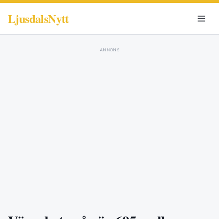
LjusdalsNytt
ANNONS