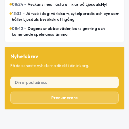
08:24
–
Veckans mest lästa artiklar på LjusdalsNytt
13:33
–
Järvsö i dag: världsarv, cykelparadis och byn som
håller Ljusdals besökskraft igång
08:42
–
Dagens snabba: väder, boksignering och
kommande spelmansstämma
Nyhetsbrev
Få de senaste nyheterna direkt i din inkorg.
Prenumerera