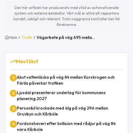
Den här artikeln har producerats med stöd av automatiserade
system och externa datakällor. Vårt mål är alltid att rapportera
korrekt, sakligt och relevant. Trots noggranna kontroller kan fel
förekomma.
Hem
Trafik
Vägarbete på väg 695 mellan Grönås och Rödmyra avslutat
Mest läst
Akut vattenläcka på väg 84 mellan Korskrogen och
1
Färila påverkar trafiken
Ljusdal presenterar underlag för kommunens
2
planering 2027
Personbil krockade med älg på väg 296 mellan
3
Gruvbyn och Kårböle
Fordonshaveri efter kollision med rådjur på väg 84
4
nära Kårböle