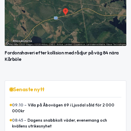
Fordonshaveri efter kollision med rådjur på väg 84 nära
Kårböle
Senaste nytt
09:10
–
Villa på Åbovägen 69 i Ljusdal såld för 2 000
000kr
08:45
–
Dagens snabbkoll: väder, evenemang och
kvällens utrikesnyhet