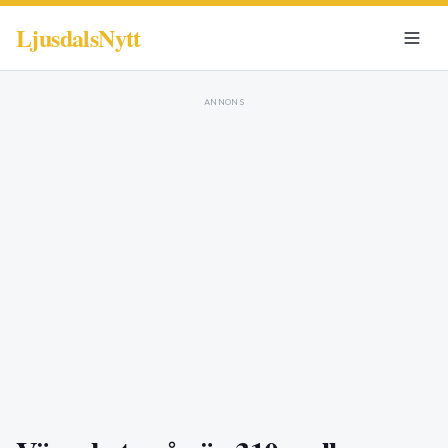
LjusdalsNytt
ANNONS