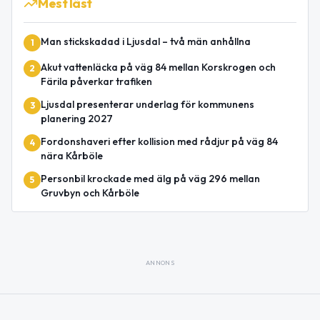
Mest läst
Man stickskadad i Ljusdal – två män anhållna
1
Akut vattenläcka på väg 84 mellan Korskrogen och
2
Färila påverkar trafiken
Ljusdal presenterar underlag för kommunens
3
planering 2027
Fordonshaveri efter kollision med rådjur på väg 84
4
nära Kårböle
Personbil krockade med älg på väg 296 mellan
5
Gruvbyn och Kårböle
ANNONS