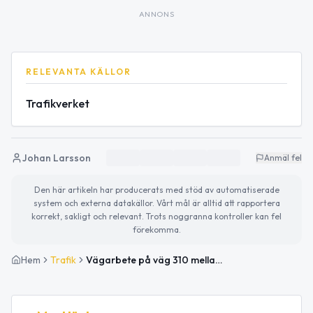
ANNONS
RELEVANTA KÄLLOR
Trafikverket
Johan Larsson
Anmäl fel
Den här artikeln har producerats med stöd av automatiserade
system och externa datakällor. Vårt mål är alltid att rapportera
korrekt, sakligt och relevant. Trots noggranna kontroller kan fel
förekomma.
Hem
Trafik
Vägarbete på väg 310 mellan Korskrogen och Västbacka medför långsamtgående fordon