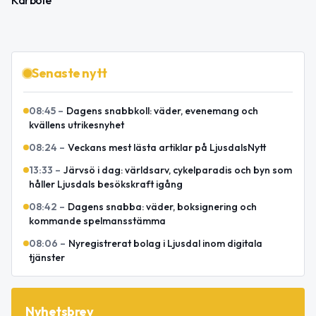
Senaste nytt
08:45
–
Dagens snabbkoll: väder, evenemang och
kvällens utrikesnyhet
08:24
–
Veckans mest lästa artiklar på LjusdalsNytt
13:33
–
Järvsö i dag: världsarv, cykelparadis och byn som
håller Ljusdals besökskraft igång
08:42
–
Dagens snabba: väder, boksignering och
kommande spelmansstämma
08:06
–
Nyregistrerat bolag i Ljusdal inom digitala
tjänster
Nyhetsbrev