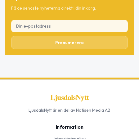
Få de senaste nyheterna direkt i din inkorg.
Prenumerera
LjusdalsNytt
LjusdalsNytt
är en del av Notisen Media AB
Information
Integritetspolicy