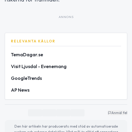
ANNONS
RELEVANTA KÄLLOR
TemaDagar.se
Visit Ljusdal - Evenemang
GoogleTrends
AP News
Anmäl fel
Den här artikeln har producerats med stöd av automatiserade
system och externa datakällor. Vårt mål är alltid att rapportera