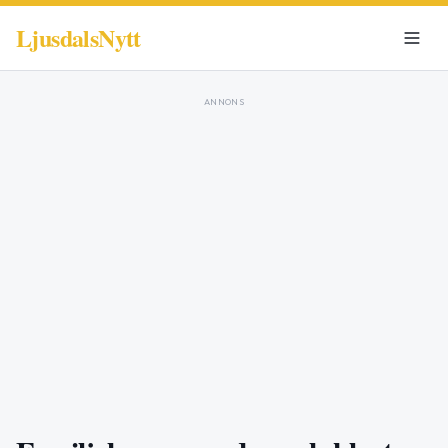
LjusdalsNytt
ANNONS