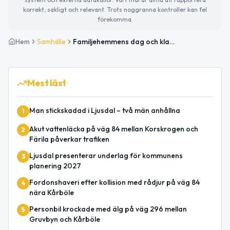
korrekt, sakligt och relevant. Trots noggranna kontroller kan fel
förekomma.
Hem
Samhälle
Familjehemmens dag och klart vårväder
Mest läst
Man stickskadad i Ljusdal – två män anhållna
1
Akut vattenläcka på väg 84 mellan Korskrogen och
2
Färila påverkar trafiken
Ljusdal presenterar underlag för kommunens
3
planering 2027
Fordonshaveri efter kollision med rådjur på väg 84
4
nära Kårböle
Personbil krockade med älg på väg 296 mellan
5
Gruvbyn och Kårböle