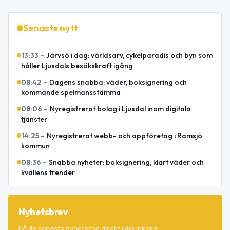
Senaste nytt
13:33
–
Järvsö i dag: världsarv, cykelparadis och byn som
håller Ljusdals besökskraft igång
08:42
–
Dagens snabba: väder, boksignering och
kommande spelmansstämma
08:06
–
Nyregistrerat bolag i Ljusdal inom digitala
tjänster
14:25
–
Nyregistrerat webb- och appföretag i Ramsjö
kommun
08:36
–
Snabba nyheter: boksignering, klart väder och
kvällens trender
Nyhetsbrev
Få de senaste nyheterna direkt i din inkorg.