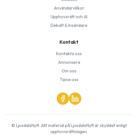
Användarvillkor
Upphovsrätt och AI
Debatt & Insändare
Kontakt
Kontakta oss
Annonsera
Om oss
Tipsa oss
©
LjusdalsNytt
. Allt material på
LjusdalsNytt
är skyddat enligt
upphovsrättslagen.