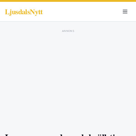
LjusdalsNytt
ANNONS