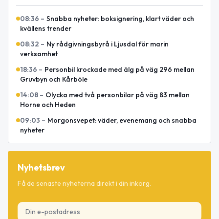
08:36
–
Snabba nyheter: boksignering, klart väder och
kvällens trender
08:32
–
Ny rådgivningsbyrå i Ljusdal för marin
verksamhet
18:36
–
Personbil krockade med älg på väg 296 mellan
Gruvbyn och Kårböle
14:08
–
Olycka med två personbilar på väg 83 mellan
Horne och Heden
09:03
–
Morgonsvepet: väder, evenemang och snabba
nyheter
Nyhetsbrev
Få de senaste nyheterna direkt i din inkorg.