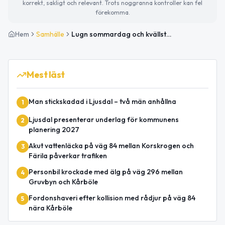
korrekt, sakligt och relevant. Trots noggranna kontroller kan fel
förekomma.
Hem
Samhälle
Lugn sommardag och kvällstips: Musik och naturupplevelser
Mest läst
Man stickskadad i Ljusdal – två män anhållna
1
Ljusdal presenterar underlag för kommunens
2
planering 2027
Akut vattenläcka på väg 84 mellan Korskrogen och
3
Färila påverkar trafiken
Personbil krockade med älg på väg 296 mellan
4
Gruvbyn och Kårböle
Fordonshaveri efter kollision med rådjur på väg 84
5
nära Kårböle